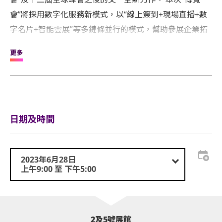
會”將採用數字化服務新模式，以“線上簽到+現場直播+數
字名片+智能雲展”等多鏈條並行的模式，幫助參展企業拓
展人脈，積累資源，提高業內影響力，促進企業間相互了
更多
解，為企業自身經營及業務拓展提供良好契機，並最終實
現行業發展和共贏。
日期及時間
2023年6月28日
上午9:00 至 下午5:00
2及5號展館