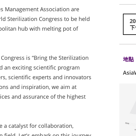
es Management Association are
d Sterilization Congress to be held
2
下
olitan hub with melting pot of
Congress is “Bring the Sterilization
地點
d an exciting scientific program
Asi
rs, scientific experts and innovators
ions and inspiration, we aim at
tices and assurance of the highest
 a catalyst for collaboration,
n field. Let's embark on this journey