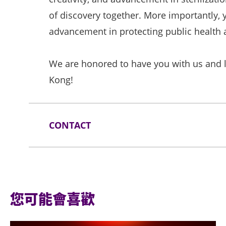
of discovery together. More importantly, y
advancement in protecting public health 
We are honored to have you with us and 
Kong!
CONTACT
Email: imarchetti@hopscotchcongres.co
Tel: (33) 1 41 34 20 46
Website: https://www.wfhss-congress.co
您可能會喜歡