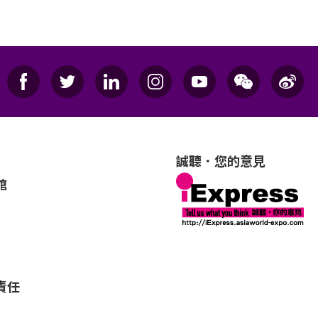
誠聽．您的意見
館
責任