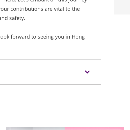
our contributions are vital to the
and safety.
look forward to seeing you in Hong
m
m/