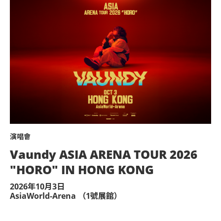
演唱會
Vaundy ASIA ARENA TOUR 2026
"HORO" IN HONG KONG
2026年10月3日
AsiaWorld-Arena （1號展館）