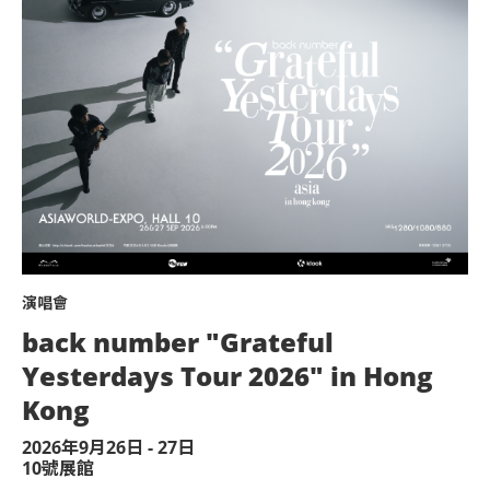
演唱會
back number "Grateful
Yesterdays Tour 2026" in Hong
Kong
2026年9月26日 - 27日
10號展館