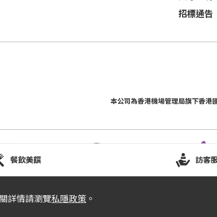
招標通告
本公司為
香港機場管理局
旗下香港
餐飲美饌
訪客
有關詳情請瀏覽
私隱政策
。