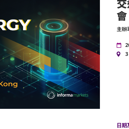
交
會
主辦
2
日期