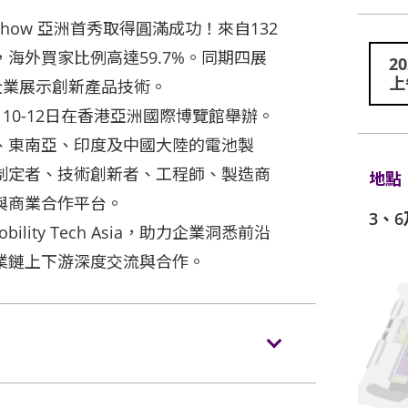
 Show 亞洲首秀取得圓滿成功！來自132
，海外買家比例高達59.7%。同期四展
2
上
企業展示創新產品技術。
026年3月10-12日在香港亞洲國際博覽館舉辦。
韓、東南亞、印度及中國大陸的電池製
制定者、技術創新者、工程師、製造商
地點
與商業合作平台。
3、
obility Tech Asia，助力企業洞悉前沿
業鏈上下游深度交流與合作。
(86) 18621991876