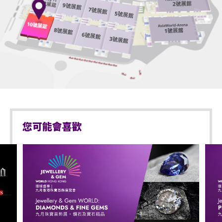
站、多倫多站、波士頓站、洛杉磯站、溫哥華站、新加坡
物料（如：氣球）、任何危險品、武器、噴霧類或利
號將會作廢。此等觀眾並須待所有企位等候區的觀眾進場
站、吉隆玻站、香港站等站次，在時間軸的又一個全新篇
器等物品進入表演場內。
後方可進場。
1張官方海報
以上措施可能按現場實際情況而有所變更，亞洲國際博覽
章，我們不見不散！
於亞洲國際博覽館範圍內嚴禁攜帶及使用違禁藥物。
館管理有限公司保留修改入場安排的權利而不作另行通
知。
］
於亞洲國際博覽館範圍內嚴禁售賣或派發未獲授權的
商品或其他物品。
於亞博館範圍內使用輪椅及電動輪椅時，須符合以下規
定：
不准站於座椅上。
不准於樓梯及公眾走廊停留。
輪椅座位門票只適用於須依賴輪椅移動的人士及其看
您可能會喜歡
顧人使用。每位輪椅人士在購買輪椅座位門票時，可
嚴禁攜帶及發放煙花、煙火、或使用激光儀器。
同時購買一張看顧人門票。入場時如亞博館管理有限
公司工作人員要求查證，持有輪椅座位門票的人士必
不准攜帶及使用任何遙控飛行設備或玩具（如：模型
須出示行動不便的證明*。任何非輪椅使用者或非陪同
直升機、無人駕駛飛機）。
輪椅使用者的任何人士持輪椅座位門票或看顧人門票
演出可能會有強光、閃光或煙霧效果，如觀眾感到不
入場，亞洲國際博覽館管理有限公司有權拒絕該人士
適或需要協助，請盡快通知現場醫療或保安人員。
及其同行者入場，並且不會安排退款。如有任何爭
議，亞洲國際博覽館管理有限公司及主辦機構保留最
嚴禁炒賣門票。門票如已被使用或轉售、分享予他人