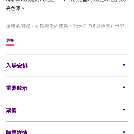
亮色澤。
旅程的開端，亦是變化的起點。TizzyT「蝴蝶效應」世界
巡迴演唱會正式開啟，這一次，他要將故事帶上遼闊的舞
更多
臺。浮華世界漂浮的島嶼中央，鏡面一般的湖水時刻映照
人的性情底色。以Worldwide為航線，生活中倏然發生的
蝶變和伏筆，正築起更高維度的全新場域。
入場安排
從潮汕到廣州、從簡陋錄音棚到萬人體育館，經歷過一夜
企位觀眾
重要啟示
場館鼓勵觀眾盡量避免攜帶手提袋/背包入場。沒有手
成名，也迷失過自己，在喝彩的掩蓋和射燈的聚焦之下，
提袋/背包的觀眾，可經特快通道進入場館（如適
TizzyT也曾在別人看不到的黑暗中，將迷惘與不安暗自吞
用）。
表演場內不准進行未獲授權的攝影、錄影及錄音。觀
咽。從命運手中接過跌宕劇本，將所有驕傲、迷惘、掙
票價
眾進入場館前，須接受手提袋/背包檢查。38 X 30 X 20
所有觀眾進場前，須進行金屬探測器的安檢程序（如
扎、狂喜，種種百感交集的情緒揉作一團，在成為“大人
厘米（15 X 12 X 8吋）以上物品、所有專業相機、攝
適用）。
物”的道路上，每一處珍貴的烙印都被標注。
全企位
錄及錄音器材及矮凳/可折疊式座椅均禁止帶進表演場
Block A: $1380 (VIP)/ $880/ $780
購票詳情
內。不准攜帶長傘進入演唱會。如有上述限制物品，