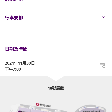
所有企位觀眾須佩戴保安檢測手帶，以助場館監察人
Block B: $580
請寄存於行李寄存服務櫃位或地下的自助儲物箱。
流及應對緊急情況（如適用）。
如今的TizzyT，絲毫不吝嗇表達自己的驕傲，這是對自己
門票於
2024年9月19日（星期四）上午10時
在
HK
多年來努力的認可，同時也是對外界質疑聲音的回擊。伴
活動門票必須從官方票務銷售點購買。任何損毀、污
粉絲福利
Ticketing​
行李安排
發售。
如需再次進場，請向保安人員出示入場證明、當天演
損、經過塗改、殘缺不全或複印之門票，一概將不受
隨全新專輯「VanityFair·名利場」的發佈，TizzyT將一路
網址：
www.hkticketing.com
唱會門票正本和手帶，以茲識別。觀眾必須同時持有
理。
電話訂票熱線：
(852) 3128-8288 (10am-6pm)
所提及的證明方可再次入場。亞洲國際博覽館有權增
以來淬煉的濃烈情緒化為都市寓言，犀利劃破生活的擬
行李安排及寄存
HK$1380 VIP 門票：
刪及更換該權利。
色，穿過金箔與幻影，將這幅意味深長的的金黃畫卷徐徐
所有門票均不設退款或作任何轉讓。每票只限一人，
1張企位（A區）門票
並須按照主辦機構設定的觀眾年齡限制。任何情況
展開。
企位區域之觀眾須依照列印於門票上及確認電郵內的
日期及時間
下，遺失的企位或不設劃位門票均不獲補發。
優先進入演出場地
序號依次序進場，而有關序號由系統於每個交易完成
後自動編配。
在重新審視過名利、欲望、誘惑、責任與初心、嚮往與願
基於安全理由，場館範圍內不准攜帶「自拍桿」。
1 vs 1 合照機會
2024年11月30日
景過後，重新排列組合，呈現出不同的樣貌。目力所及，
下午7:00
企位觀眾年齡限制：只限12歲或以上及身高140cm或
［
詳細資料
1張簽名海報
：
變化叢生，而冥冥當中，總有某些來自心底的渴望，不斷
以上。
企位等候區將於演唱會開場前4小時開放（實際時間根據
促使我們不斷往目標前進，從低頻陣陣，到驟然轟鳴。
現場情況而定），持企位門票的觀眾須在等候區內之指定
HK$880 門票：
亞洲國際博覽館範圍內嚴禁吸煙。
10號展館
票區，依其門票上之序號順序排隊。
演唱會開場前2小時（實際時間根據現場情況而定），企
掀動翅膀，全新的旅程就要出發。此次TizzyT「蝴蝶效
不准攜帶外來食品及飲品進入亞洲國際博覽館。
1張企位（A區）門票
位等候區之觀眾可開始順序進入演唱場館。
應」世界巡迴演唱會將一路途徑悉尼站、墨爾本站、紐約
嚴禁攜帶玻璃樽、任何比空氣輕的充氣物體，不論其
當企位等候區之觀眾開始進場，其後到達之觀眾的門票序
第二優先進入演出場地