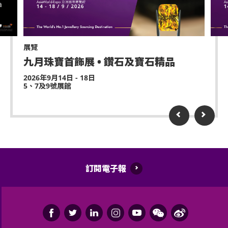
終決定權。
或作其他商業用途，亞洲國際博覽館管理有限公司及
*行動不便的證明指「殘疾人士登記證」（肢體傷殘類
主辦機構將保留取消該門票之決定權。
別）或其他有效的醫生證明文件以顯示行動不便。
遲到者或被安排於適當時候方可進場，惟不能保證遲
展覽
到者之進場權利。
持票的輪椅人士若需要場館職員協助入座，請在節目
九月珠寶首飾展 • 鑽石及寶石精品
前致電亞洲國際博覽館（+852-3606 8888）以便預先
除獲亞洲國際博覽館管理有限公司所發出之書面同意
2026年9月14日 - 18日
安排。亦請輪椅人士提早到達演出場地，以便場館職
5、7及9號展館
的導盲犬外，所有人士均不得攜帶任何動物進入場
員安排順利入座。
館。
持票人士使用門票時將被視為同意遵守及接受亞洲國
際博覽館、主辦機構及其官方票務之可適用條款及細
則。各項條款及細則將不時修改而不作另行通知。
亞洲國際博覽館管理有限公司作為場地提供者不能保
訂閱電子報
證參加者的視野在活動中完全不受任何阻礙。
如有任何爭議，亞洲國際博覽館管理有限公司及主辦
機構保留最終決定權。