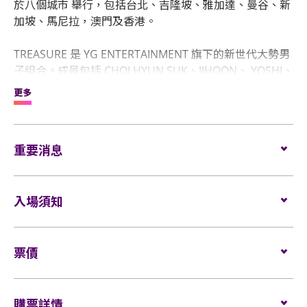
於八個城市 舉行，包括台北、吉隆坡、雅加達、曼谷、新
加坡、馬尼拉，澳門及香港。
TREASURE 是 YG ENTERTAINMENT 旗下的新世代大勢男
子組合。成員包括 CHOI HYUN SUK、JIHOON、 YOSHI、
JUNKYU、YOON JAE HYUK、ASAHI、 DOYOUNG、
更多
HARUTO、PARK JEONG WOO 及 SO JUNG HWAN。第一
主打 〈BOY〉於 2020 年 8 月發行後，他們便以「怪物新
人」稱號火速贏得世界各地歌迷的喜 愛!
重要消息
TREASURE 其後亦一口氣推出了連同出道曲在內的四張
《THE FIRST STEP》專輯系列，該系列至今已累積銷 售超
過一百萬隻，更讓他們以大熱姿態橫掃各大韓流頒獎典禮
表演場內不准進行未獲授權的攝影、錄影及錄音。觀眾
入場須知
新人獎項，鞏固他們 2020 年度最佳新人組合的地 位。組
進入場館前，須接受手提袋/背包檢查。38 X 30 X 20 厘
合隨即於 2021 年 3 月正式進軍日本樂壇，印證他們在國
米 (15 X 12 X 8吋) 以上物品、所有專業相機、攝錄及錄
際樂壇上的影響力。
演出地點 : 亞洲國際博覽館 Arena
音器材及矮凳/可折疊式座椅均禁止帶進表演場內。不
演出日期：2023 年5月20 日 （六 ）
​票價
准攜帶長傘進入演唱會企位區。如有上述限制物品，請
在驚人的成長速度下，他們在 2022 年接連推出第一張迷
寄存於行李寄存服務櫃位或地下的自助儲物箱。
你專輯《THE SECOND STEP : CHAPTER ONE》及 第二隻
演出入場時間
$1699 （VIP，企位）
活動門票必須從官方票務銷售點購買。任何損毀、污
迷你專輯《THE SECOND STEP : CHAPTER TWO》。專輯
入場時間：5:30 PM
購票詳情