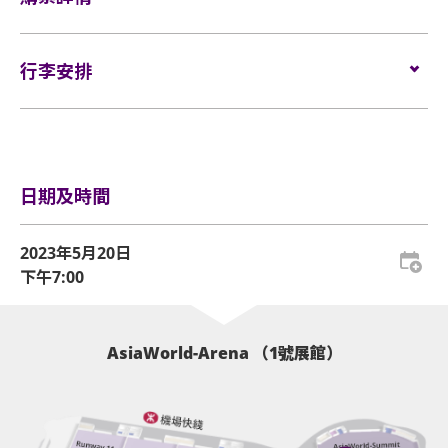
損、經過塗改、殘缺不全或複印之門票，一概將不受
不但攻陷全球各大音樂流行榜，更在其他流 行指標，例如
演出開始：7 PM
$1099 （企位及坐位）
理。
Youtube 和唱片銷量上亦屢創佳績，成績相比上一張專輯
門票於2023年2月9日上午10時在Cityline網址
$899 （坐位）
有多於一倍的增長!
入場時間可按現場實際情況而有所變更。
www.cityline.com
行李安排
發售， 電話訂票熱線 (852) 2111-5333
所有門票均不設退款或作任何轉讓。每票只限一人，並
(10am-8pm)發售。
須按照主辦機構設定的觀眾年齡限制。
$699 （坐位）
TREASURE 近日展開的日本巡演以北海道作為首站，其後
VIP Soundcheck Party 入場安排
行李安排及寄存
亦在福井、名古屋、福岡、神户、東京和埼玉 7 個城 市完
排隊時間：3pm （2號展館）
基於安全理由，場館範圍內不准攜帶「自拍桿」。
成了共 24 場演唱會。他們亦將於 1 月 28 及 29 日在大阪
入場時間：4:30pm
*不含手續費
的京瓷巨蛋舉行他們第一個巨蛋演唱會。
開始時間：5pm
企位區域只適合12歲或以上及身高不少於140釐米之人
日期及時間
士，需憑序號進場。
VIP
Sound check party
套票包括：
VIP 演後歡送活動安排
座位區域只適合3歲或以上人士。
2023年5月20日
活動將於演唱會結束後進行。Block B 企位門票持有人請
下午7:00
優先進入演唱會會場
在演出後在原地耐心等侯，並按現場工作人員指示，進行
持地下企位門票之人士（ Block A1 / A2 / B / C）可於
手帶檢查程序及有秩序地前往歡送活動範圍。
下午 3 時起前往 2 號展館等候入場。所有企位門票人士
參與演前Soundcheck活動
需依場內指示並以門票上所顯示之序號排隊。
VIP活動
條款及細則
AsiaWorld-Arena （1號展館）
VIP 專屬入場通道
公眾入場時間開始後，2號展館將於關閉，排隊序號亦
VIP 紀念卡牌及掛繩
同時被視為失效。
參加者請於地下2號展館内指示排隊進入會場參加活
動。VIP紀念卡牌及掛繩將於檢查門票後派發，未領取