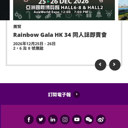
地點：1樓 Arena Kitchen 對開
升機、無人駕駛飛機)。
營業時間：2:30pm - 10pm (當日商品售完即止)
嚴禁炒賣門票。門票如已被使用或轉售、分享予他人或
作其他商業用途，亞洲國際博覽館管理有限公司及主辦
官方周邊商品售賣處條款與細則
展覽
機構將保留取消該門票之決定權。
Rainbow Gala HK 34 同人誌即賣會
不接受現金付款。商品只接受以信用卡或指定的在線
如需再次入場，請於離開展館前在出口向工作人員展示
2026年12月25日 - 26日
支付方式付款。(VISA / Mastercard / CUP / JCB /
2，6 及 8 號展館
及掃描當天活動門票。否則可導致無法重新進入展館，
WECHAT / ALIPAY)
並不設退款。
請自備購物袋。
遲到者或被安排於適當時候方可進場，惟不能保證遲到
者之進場權利。
由於數量有限，商品可能會提前售罄。
除獲亞洲國際博覽館管理有限公司所發出之書面同意的
請即時檢查你所購買的商品，如有任何缺陷／損壞，
導盲犬外，所有人士均不得攜帶任何動物進入場館。
訂閱電子報
請向工作人員更換商品。離開攤位後則不設退換。
持票人士使用門票時將被視為同意遵守及接受亞洲國際
不會提供購物袋。
博覽館、主辦機構及其官方票務之可適用條款及細則。
各項條款及細則將不時修改而不作另行通知。
座位觀眾