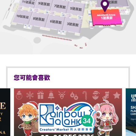
如需再次入場，請於離開展館前在出口向工作人員展示
之禮品則被視為放棄換領。
VIP
Send-off
套票包括：
及掃描當天活動門票。否則可導致無法重新進入展館，
並不設退款。
所有 VIP 門票持有人將於入場時獲發一條手帶。如有
任何遺失不設更換，恕不接受已損壞的手帶。進入展
優先進入演唱會會場
亞洲國際博覽館範圍內嚴禁吸煙。
館前請確保手帶配戴隱固妥當。
參與 Send-off 活動
不准攜帶外來食品及飲品進入亞洲國際博覽館。樽裝飲
遲到人士將不獲進場。
用水除外。
VIP 專屬入場通道
Soundcheck Party 結束後VIP可留在展館內等待演
嚴禁攜帶玻璃樽、鋁罐、任何比空氣輕的充氣物體，不
VIP 紀念卡牌及掛繩
出。
論其物料(如：氣球)、任何危險品、武器、噴霧類或利
器等物品進入表演場內。
所有禮品均不設退款或更換。
您可能會喜歡
於亞洲國際博覽館範圍內嚴禁售賣或派發未獲授權的商
未能遵守場內活動守則及場內工作人員指示之人士，
品或其他物品。
主辦單位有權拒絕其參與活動的權利，且不予退款。
不准站於座椅上。
Soundcheck Party 及歡送活動安排可能以實際情況有
所改動，請留意Live Nation HK 社交平台獲取最新資
嚴禁攜帶及發放煙花、煙火、或使用激光儀器。
訊。
官方周邊商品售賣處
不准攜帶及使用任何遙控飛行設備或玩具(如：模型直