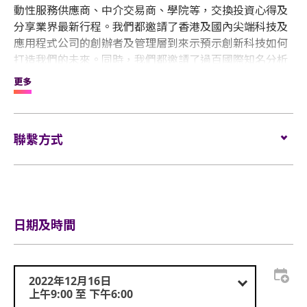
動性服務供應商、中介交易商、學院等，交換投資心得及
分享業界最新行程。我們都邀請了香港及國內尖端科技及
應用程式公司的創辦者及管理層到來示預示創新科技如何
打造我們的未來。同時，我們都邀請了過百國際知名分析
師及人氣教練分享寶貴的策略及心得。
更多
這是外匯天眼博覽品牌第七次在亞洲舉行的展會，我們本
著「聯繫亞洲．建立互信」目標，外匯天眼致力打造全球
聯繫方式
領先並具權威及公信力的金融展覽品牌。是次活動有超過
100個展位，約1500參展商代表參與，同時更邀請到全球
近百個人氣金融導師及分析師蒞臨指教，分享投資經驗。
電郵:
scott@wikiglobal.com
我們預計超過13,000名訪客參與，70%訪客來自東盟、歐
洲、中東及、美國及中國。請密切留意，了解更多資訊。
電話:
(852) 3162 8265
日期及時間
2022年12月16日
上午9:00 至 下午6:00