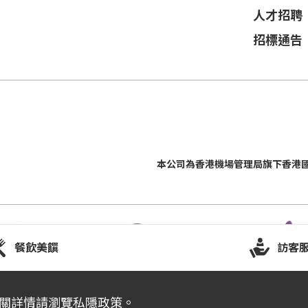
人才招聘
招標通告
本公司為
香港機場管理局
旗下香港
餐飲美饌
訪客
有關詳情請瀏覽
私隱政策
。