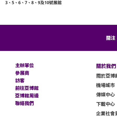
3、5、6、7、8、9及10號展館
予他人或作其他商業用途，亞洲國際博覽館
決定權。
保證遲到者之進場權利。
關注
面同意的導盲犬外，所有人士均不得攜帶任
亞洲國際博覽館、主辦機構及其官方票務之
改而不作另行通知。
主辦單位
關於我們
參展商
不能保證參加者的視野在活動中完全不受任
關於亞博
訪客
機場城市
前往亞博館
及主辦機構保留最終決定權。
傳媒中心
亞博館周邊
，應以英文版本為準。
聯絡我們
下載中心
企業社會