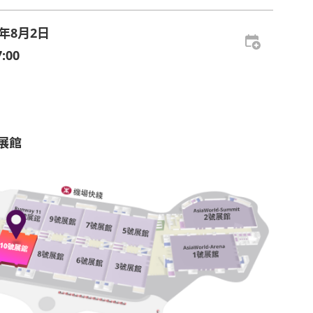
6年8月2日
:00
號展館