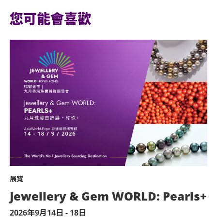
有限公司及主辦機構保留最終決定權。
亞洲國際博覽館範圍內嚴禁吸煙。
您可能會喜歡
*行動不便的證明指「殘疾人士登記證」（
不准攜帶外來食品及飲品進入亞洲國際博覽館
件以顯示行動不便。
嚴禁攜帶玻璃樽、任何比空氣輕的充氣物體，
器、噴霧類或利器等物品進入表演場內。
若持票人士所持門票之相應座位未能符合持票
於亞洲國際博覽館範圍內嚴禁攜帶及使用違禁
博覽館管理有限公司及活動主辦機構有權拒絕
於亞洲國際博覽館範圍內嚴禁售賣或派發未獲
持票的輪椅人士若需要場館職員協助入座，請在節
8000）以便預先安排。亦請輪椅人士提早到
不准站於座椅上。
不准於樓梯及公眾走廊停留。
嚴禁攜帶及發放煙花、煙火、或使用激光儀器
展覽
不准攜帶及使用任何遙控飛行設備或玩具（如
Jewellery & Gem WORLD: Pearls+
演出可能會有強光、閃光或煙霧效果，如觀眾
2026年9月14日 - 18日
或保安人員。