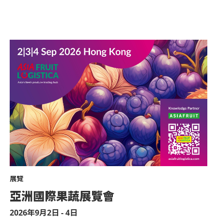
肢體傷殘類別）或其他有效的醫生證明文
。
不論其物料（如：氣球）、任何危險品、武
人士對個別座位需求或進出需求，亞洲國際
藥物。
持票人進入場地並且不會作出任何退款。
授權的商品或其他物品。
目前致電亞洲國際博覽館（+852-3606
達演出場地，以便場館職員安排順利入座。
。
展覽
：模型直升機、無人駕駛飛機）。
亞洲國際果蔬展覽會
感到不適或需要協助，請盡快通知現場醫療
2026年9月2日 - 4日