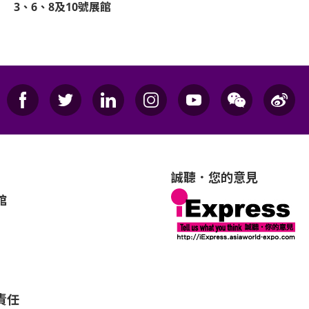
3、6、8及10號展館
誠聽．您的意見
館
責任