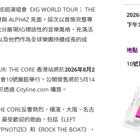
唱會《XG WORLD TOUR： THE
202
與 ALPHAZ 見面。這次以首張完整專
下午7
演將充分展現XG標誌性的音樂風格、充滿活
以及他們作為全球樂團持續成長的成
地點
10
OUR: THE CORE 香港站將於
2026
年
8
月
2
會10號展館舉行。公開發售將於5月14
Cityline.com 購買。
 THE CORE反響熱烈，橫濱、大阪、名古
 最受歡迎的歌曲，包括《LEFT
NOTIZE》和《ROCK THE BOAT》，