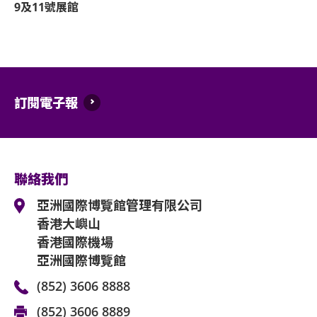
9及11號展館
嚴禁炒賣門票。門票如已被使用或轉售、分享
管理有限公司及主辦機構將保留取消該門票之
遲到者或被安排於適當時候方可進場，惟不能
訂閱電子報
除獲亞洲國際博覽館管理有限公司所發出之書
何動物進入場館。
持票人士使用門票時將被視為同意遵守及接受
可適用條款及細則。各項條款及細則將不時修
聯絡我們
亞洲國際博覽館管理有限公司作為場地提供者
亞洲國際博覽館管理有限公司
何阻礙。
香港大嶼山
香港國際機場
如有任何爭議，亞洲國際博覽館管理有限公司
亞洲國際博覽館
如中、英文版本啟示有任何牴觸或不相符之處
(852) 3606 8888
(852) 3606 8889