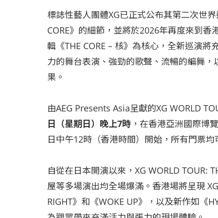
標誌性藝人團體XG已正式公布其第二次世界巡迴演
CORE》的細節，並將於2026年再度來到香港
輯《THE CORE – 核》為核心，全新巡
力的舞台表演、強勁的歌聲、流暢的編舞，
果。
由AEG Presents Asia呈獻的XG WORLD T
日（星期日）晚上
7
時
，在香港亞洲國際博覽
日中午12時（香港時間）開始，所有門票均可透過 
自從在日本開演以來，XG WORLD TOUR:
屋等多場演出均全場爆滿。香港場將呈現 XG
RIGHT》和《WOKE UP》，以及新作如《HYP
為觀眾帶來充滿活力與張力的現場體驗。