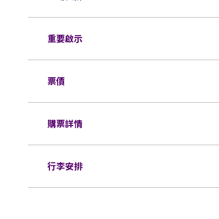
座位觀眾
重要啟示
場館鼓勵觀眾盡量避免攜帶手提袋/背包入場
入場館（如適用）。
表演場內不准進行未獲授權的攝影、錄影及錄
所有觀眾進場前，須進行金屬探測器的安檢程
查。38 X 30 X 20 厘米（15 X 12 X
票價
凳/可折疊式座椅均禁止帶進表演場內。不准
如需再次進場，請向保安人員出示入場證明和
寄存於行李寄存服務櫃位或地下的自助儲物箱
同時持有所提及的證明方可再次入場。亞洲國
全座位:
$2,199/ $1,799/ $1,399/ $1,199/ $
購票詳情
活動門票必須從官方票務銷售點購買。任何損
票，一概將不受理。
於亞博館範圍內使用輪椅及電動輪椅時，須
門票於
2026年05月14日（星期四)下午12時
所有門票均不設退款或作任何轉讓。每票只限
行李安排
制。任何情況下，遺失的企位或不設劃位門票
網址：
www.cityline.com
輪椅座位門票只適用於須依賴輪椅移動的人士
座位門票時，可同時購買一張看顧人門票。入
基於安全理由，場館範圍內不准攜帶「自拍桿
證，持有輪椅座位門票的人士必須出示行動不
行李安排及寄存
椅使用者的任何人士持輪椅座位門票或看顧人
座位觀眾年齡限制：只限3歲或以上。
權拒絕該人士及其同行者入場，並且不會安排