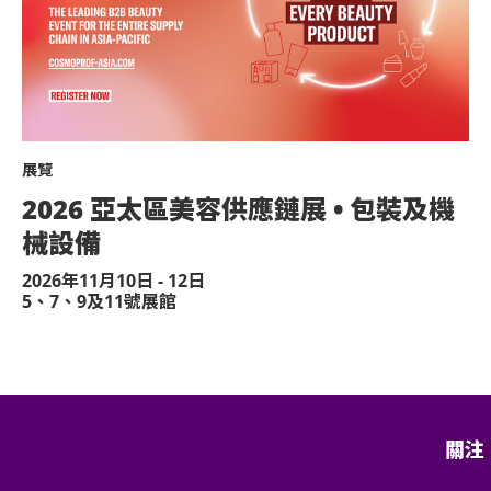
。
展覽
：模型直升機、無人駕駛飛機）。
2026 亞太區美容供應鏈展 • 包裝及機
感到不適或需要協助，請盡快通知現場醫療
械設備
2026年11月10日 - 12日
予他人或作其他商業用途，亞洲國際博覽館
5、7、9及11號展館
決定權。
保證遲到者之進場權利。
面同意的導盲犬外，所有人士均不得攜帶任
關注