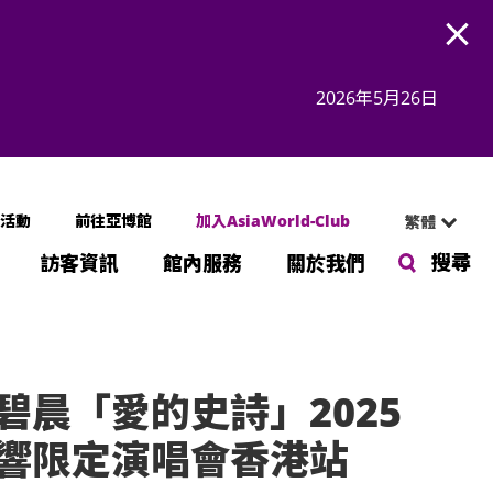
Open
2026年5月26日
活動
前往亞博館
加入AsiaWorld-Club
繁體
搜尋
訪客資訊
館內服務
關於我們
碧晨「愛的史詩」2025
響限定演唱會香港站