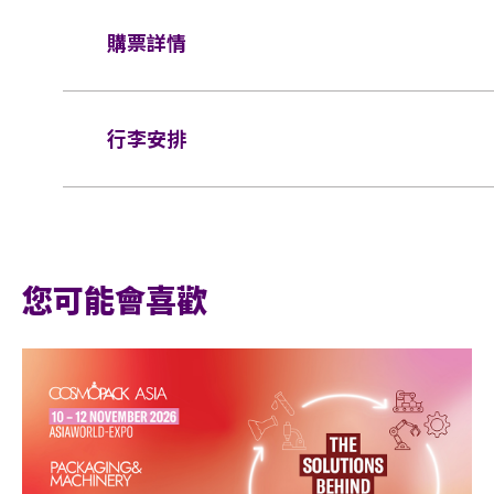
如需再次進場，請向保安人員出示入場證明和
全座位：
$1380/ $1080/ $880/ $680/ $480
同時持有所提及的證明方可再次入場。亞洲國
購票詳情
活動門票必須從官方票務銷售點購買。任何損
輪椅/看顧人位置：
$880
票，一概將不受理。
門票於
2025年5月16日（星期五）中午12時
於亞博館範圍內使用輪椅及電動輪椅時，須
所有門票均不設退款或作任何轉讓。每票只限
行李安排
制。任何情況下，遺失的企位或不設劃位門票
網址：
www.damai.cn
輪椅座位門票只適用於須依賴輪椅移動的人士
基於安全理由，場館範圍內不准攜帶「自拍桿
座位門票時，可同時購買一張看顧人門票。入
行李安排及寄存
證，持有輪椅座位門票的人士必須出示行動不
座位觀眾年齡限制：只限6歲或以上。
椅使用者的任何人士持輪椅座位門票或看顧人
亞洲國際博覽館範圍內嚴禁吸煙。
權拒絕該人士及其同行者入場，並且不會安排
您可能會喜歡
有限公司及主辦機構保留最終決定權。
不准攜帶外來食品及飲品進入亞洲國際博覽館
*行動不便的證明指「殘疾人士登記證」（
嚴禁攜帶玻璃樽、任何比空氣輕的充氣物體，
件以顯示行動不便。
器、噴霧類或利器等物品進入表演場內。
於亞洲國際博覽館範圍內嚴禁攜帶及使用違禁
持票的輪椅人士若需要場館職員協助入座，請在節
8000）以便預先安排。亦請輪椅人士提早到
於亞洲國際博覽館範圍內嚴禁售賣或派發未獲