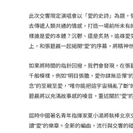
此次交響限定演唱會以「愛的史詩」為題，
去傳遞人類共通的情感，打造一場前所未有
樣誰是愛的本體？沉鬱、還是炙熱，追尋愛
上，和張碧晨一起揭開“愛”的序幕，將精神
如果將時間的指針回撥，我們會發現，在張碧
千般模樣，例如“明目張膽，愛你肆無忌憚”
念”的至親至愛，“唯你能把這宇宙禍亂了斷”
碧晨將以充滿故事感的嗓音，重述關於“愛”
屆時中國著名青年指揮家夏小湯將執棒北京
讀“愛”的樂章。全新的編曲，流行與交響的