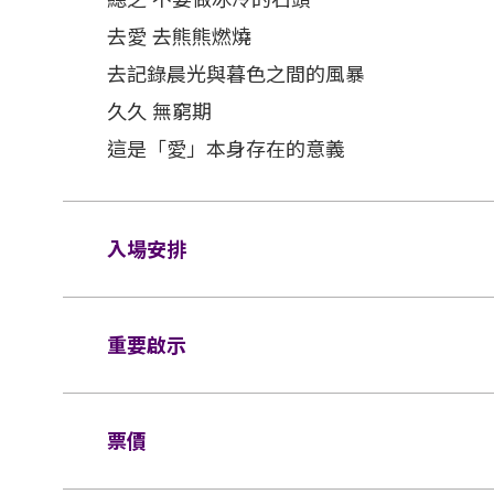
去愛 去熊熊燃燒
去記錄晨光與暮色之間的風暴
久久 無窮期
這是「愛」本身存在的意義
入場安排
座位觀眾
重要啟示
場館鼓勵觀眾盡量避免攜帶手提袋/背包入場
入場館（如適用）。
表演場內不准進行未獲授權的攝影、錄影及錄
查。38 X 30 X 20 厘米（15 X 12 X
票價
所有觀眾進場前，須進行金屬探測器的安檢程
凳/可折疊式座椅均禁止帶進表演場內。不准
寄存於行李寄存服務櫃位或地下的自助儲物箱