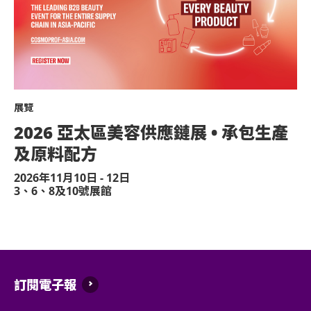
不准站於座椅上。
不准於樓梯及公眾走廊停留。
嚴禁攜帶及發放煙花、煙火、或使用激光儀器
展覽
不准攜帶及使用任何遙控飛行設備或玩具（如
2026 亞太區美容供應鏈展 • 承包生產
演出可能會有強光、閃光或煙霧效果，如觀眾
及原料配方
或保安人員。
2026年11月10日 - 12日
嚴禁炒賣門票。門票如已被使用或轉售、分享
3、6、8及10號展館
管理有限公司及主辦機構將保留取消該門票之
遲到者或被安排於適當時候方可進場，惟不能
除獲亞洲國際博覽館管理有限公司所發出之書
何動物進入場館。
訂閱電子報