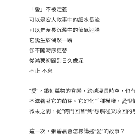
「愛」不被定義
可以是宏大敘事中的細水長流
可以是漫長沉澱中的蕩氣迴腸
它誕生於偶然一瞬
卻不隨時序更替
從鴻蒙初闢到日久歲深
不止 不息
“愛”，鐫刻萬物的眷戀，跨越漫長時空，也
不滋養著它的萌芽。它幻化千種模樣，愛恨
微末之間，從“倚門回首”到“想觸碰又收回的
這一次，張碧晨會怎樣講述“愛”的故事？