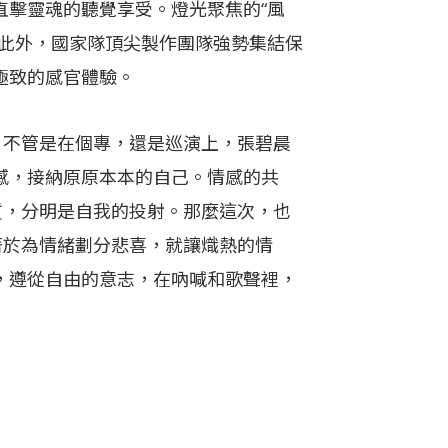
直擊靈魂的聽覺享受。燈光聚焦的“風
。此外，國家隊頂尖製作團隊強勢集結保
極致的感官體驗。
，不管是在個專，還是巡演上，張碧晨
感，接納原原本本的自己。情感的共
質，分明是自我的投射。那麼這次，也
著於為情緒劃分悲喜，就讓熾熱的情
，遵從自由的意志，在吶喊和歌聲裡，