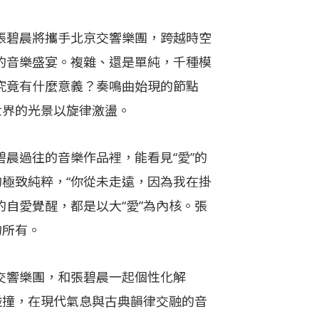
張碧晨將攜手北京交響樂團，跨越時空
的音樂盛宴。複雜、還是單純，千種模
究竟有什麼意義？奏鳴曲始現的節點
世界的光景以旋律激盪。
晨過往的音樂作品裡，能看見“愛”的
的極致純粹，“你從未走遠，因為我在掛
的自愛覺醒，都是以大“愛”為內核。張
的所有。
交響樂團，和張碧晨一起個性化解
碰撞，在現代氣息與古典韻律交融的音