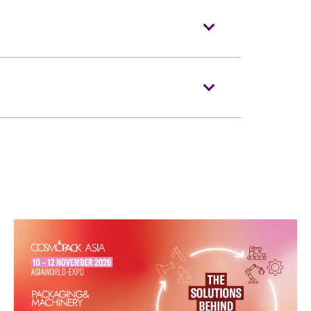
當天演唱會門票正本，以茲識別。觀眾必須
際博覽館有權增刪及更換該權利。
毀、污損、經過塗改、殘缺不全或複印之門
在
大麥
發售。
符合以下規定：
一人，並須按照主辦機構設定的觀眾年齡限
均不獲補發。
及其看顧人使用。每位輪椅人士在購買輪椅
」。
場時如亞博館管理有限公司工作人員要求查
便的證明*。任何非輪椅使用者或非陪同輪
門票入場，亞洲國際博覽館管理有限公司有
退款。如有任何爭議，亞洲國際博覽館管理
。
肢體傷殘類別）或其他有效的醫生證明文
不論其物料（如：氣球）、任何危險品、武
藥物。
目前致電亞洲國際博覽館（+852-3606
達演出場地，以便場館職員安排順利入座。
授權的商品或其他物品。