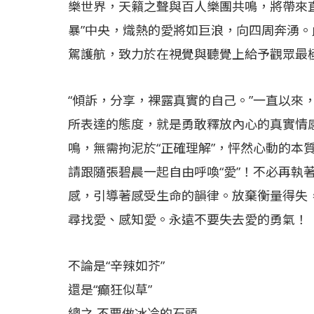
樂世界，天籟之聲與百人樂團共鳴，將帶來
暴”中央，熾熱的愛將如巨浪，向四周奔湧
駕護航，致力於在視覺與聽覺上給予觀眾最
“傾訴，分享，裸露真實的自己。”一直以來
所表達的態度，就是勇敢釋放內心的真實情
鳴，無需拘泥於“正確理解”，怦然心動的本
請跟隨張碧晨一起自由呼喚“愛”！不必再執
感，引導著感受生命的韻律。放棄衡量得失
尋找愛、感知愛。永遠不要失去愛的勇氣！
不論是“辛辣如芥”
還是“癲狂似草”
總之 不要做冰冷的石頭