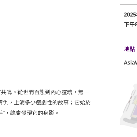
202
下午8
地點
Asi
有共鳴。從世間百態到內心靈魂，無一
情仇，上演多少戲劇性的故事；它始於
手”，總會發現它的身影。