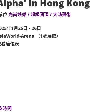
Alpha' in Hong Kong
單位
光尚娛樂 / 超級圓頂 / 大鴻藝術
025年1月25日 - 26日
siaWorld-Arena （1號展館）
查看座位表
及時間