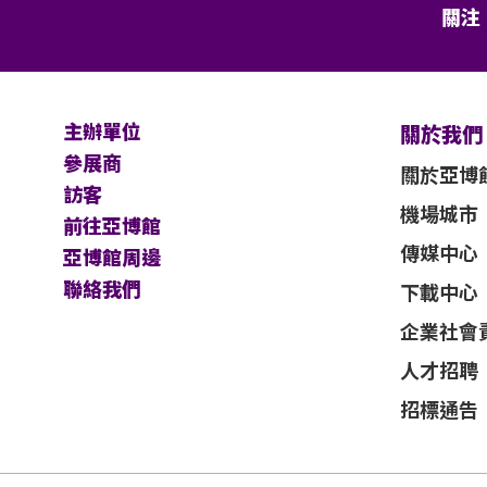
關注
面同意的導盲犬外，所有人士均不得攜帶任
亞洲國際博覽館、主辦機構及其官方票務之
主辦單位
改而不作另行通知。
關於我們
參展商
關於亞博
不能保證參加者的視野在活動中完全不受任
訪客
機場城市
前往亞博館
及主辦機構保留最終決定權。
傳媒中心
亞博館周邊
聯絡我們
下載中心
，應以英文版本為準。
企業社會
人才招聘
招標通告