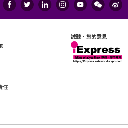
誠聽．您的意見
館
責任