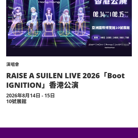
達演出場地，以便場館職員安排順利入座。
藥物。
授權的商品或其他物品。
演唱會
。
RAISE A SUILEN LIVE 2026「Boot
：模型直升機、無人駕駛飛機）。
IGNITION」香港公演
感到不適或需要協助，請盡快通知現場醫療
2026年8月14日 - 15日
10號展館
予他人或作其他商業用途，亞洲國際博覽館
決定權。
保證遲到者之進場權利。