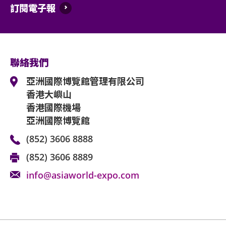
訂閱電子報
除獲亞洲國際博覽館管理有限公司所發出之書
何動物進入場館。
持票人士使用門票時將被視為同意遵守及接受
可適用條款及細則。各項條款及細則將不時修
聯絡我們
亞洲國際博覽館管理有限公司
亞洲國際博覽館管理有限公司作為場地提供者
香港大嶼山
何阻礙。
香港國際機場
如有任何爭議，亞洲國際博覽館管理有限公司
亞洲國際博覽館
如中、英文版本啟示有任何牴觸或不相符之處
(852) 3606 8888
(852) 3606 8889
info@asiaworld-expo.com