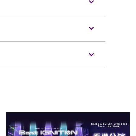
直播。
序（如適用）。
 X 20 厘米（15 X 12 X 8吋）以上物
當天演唱會門票正本，以茲識別。觀眾必須
可折疊式座椅均禁止帶進表演場內。不准攜帶
際博覽館有權增刪及更換該權利。
於行李寄存服務櫃位或地下的自助儲物箱。
符合以下規定：
毀、污損、經過塗改、殘缺不全或複印之門
時
在
Cityline
發售。
及其看顧人使用。每位輪椅人士在購買輪椅
一人，並須按照主辦機構設定的觀眾年齡限
場時如亞博館管理有限公司工作人員要求查
均不獲補發。
便的證明*。任何非輪椅使用者或非陪同輪
門票入場，亞洲國際博覽館管理有限公司有
」。
退款。如有任何爭議，亞洲國際博覽館管理
肢體傷殘類別）或其他有效的醫生證明文
。
目前致電亞洲國際博覽館（+852-3606
不論其物料（如：氣球）、任何危險品、武