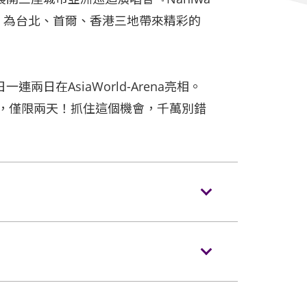
+Alpha'』，為台北、首爾、香港三地帶來精彩的
連兩日在AsiaWorld-Arena亮相。
機會，僅限兩天！抓住這個機會，千萬別錯
。沒有手提袋/背包的觀眾，可經特快通道進
音。全面禁止以手機、專業相機、攝錄機等