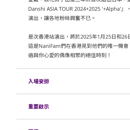
Danshi ASIA TOUR 2024+2025 '
演出，讓各地粉絲興奮不已。
是次香港站演出，將於2025年1月25日和26日一
這是NaniFam們在香港見到他們的唯一
過與你心愛的偶像相聚的絕佳時刻！
入場安排
座位觀眾
重要啟示
場館鼓勵觀眾盡量避免攜帶手提袋/背包入場
入場館（如適用）。
表演場內不准進行未獲授權的攝影、錄影及錄