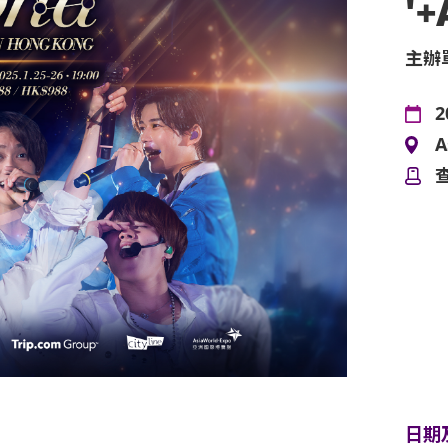
'+
主辦
2
A
日期