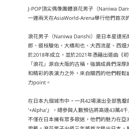
J-POP頂尖偶像團體浪花男子（Naniwa Dan
一連兩天在AsiaWorld-Arena舉行他
浪花男子（Naniwa Danshi）是日本
郎、道枝駿佑、大橋和也、大西流星、西畑
於2018年成立，並於2021年憑藉出道曲《
「浪花」源自大阪的古稱，強調成員們深厚
和精彩的表演力之外，來自關西的他們輕鬆
力point。
在日本九個城市中，一共42場演出全部售罄的『Naniw
'+Alpha'』，總參與人數預估將高達43
不僅在日本擁有眾多歌迷，他們的魅力在亞
愛戴。浪花男子出道三年將首次踏出日本，展