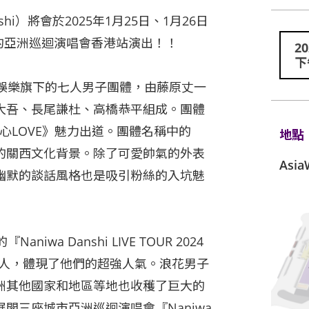
shi）將會於2025年1月25日、1月26日
們首次的亞洲巡迴演唱會香港站演出！！
2
下
星達拓娛樂旗下的七人男子團體，由藤原丈一
大吾、長尾謙杜、高橋恭平組成。團體
初心LOVE》魅力出道。團體名稱中的
地點
的關西文化背景。除了可愛帥氣的外表
Asi
幽默的談話風格也是吸引粉絲的入坑魅
a Danshi LIVE TOUR 2024
萬4千人，體現了他們的超強人氣。浪花男子
洲其他國家和地區等地也收穫了巨大的
開三座城市亞洲巡迴演唱會『Naniwa