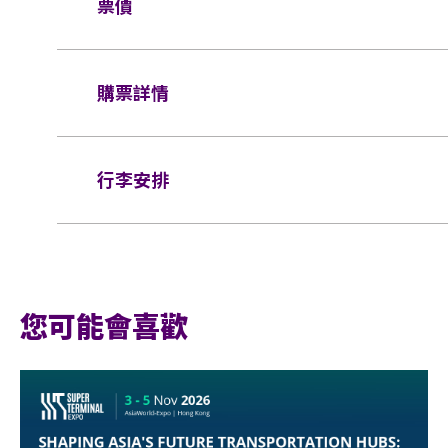
攝影及攝錄器材進行任何形式的拍攝、錄影及
票價
所有觀眾進場前，須進行金屬探測器的安檢程
觀眾進入場館前，須接受手提袋/背包檢查。38 X 30
如需再次進場，請向保安人員出示入場證明和
座位：
$1488 / $1288 / $988
品、所有專業相機、攝錄及錄音器材及矮凳/
同時持有所提及的證明方可再次入場。亞洲國
購票詳情
長傘進入演唱會。如有上述限制物品，請寄存
輪椅/看顧人位置：
$1488
於亞博館範圍內使用輪椅及電動輪椅時，須
活動門票必須從官方票務銷售點購買。任何損
門票於
2024年10月30日（星期三）上午10
票，一概將不受理。
行李安排
輪椅座位門票只適用於須依賴輪椅移動的人士
網址：
www.cityline.com
所有門票均不設退款或作任何轉讓。每票只限
座位門票時，可同時購買一張看顧人門票。入
制。任何情況下，遺失的企位或不設劃位門票
證，持有輪椅座位門票的人士必須出示行動不
行李安排及寄存
椅使用者的任何人士持輪椅座位門票或看顧人
基於安全理由，場館範圍內不准攜帶「自拍桿
權拒絕該人士及其同行者入場，並且不會安排
有限公司及主辦機構保留最終決定權。
座位觀眾年齡限制：只限3歲或以上。
您可能會喜歡
*行動不便的證明指「殘疾人士登記證」（
亞洲國際博覽館範圍內嚴禁吸煙。
件以顯示行動不便。
不准攜帶外來食品及飲品進入亞洲國際博覽館
持票的輪椅人士若需要場館職員協助入座，請在節
嚴禁攜帶玻璃樽、任何比空氣輕的充氣物體，