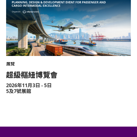
8888）以便預先安排。亦請輪椅人士提早到
器、噴霧類或利器等物品進入表演場內。
於亞洲國際博覽館範圍內嚴禁攜帶及使用違禁
於亞洲國際博覽館範圍內嚴禁售賣或派發未獲
不准站於座椅上。
不准於樓梯及公眾走廊停留。
展覽
嚴禁攜帶及發放煙花、煙火、或使用激光儀器
超級樞紐博覽會
不准攜帶及使用任何遙控飛行設備或玩具（如
2026年11月3日 - 5日
5及7號展館
演出可能會有強光、閃光或煙霧效果，如觀眾
或保安人員。
嚴禁炒賣門票。門票如已被使用或轉售、分享
管理有限公司及主辦機構將保留取消該門票之
遲到者或被安排於適當時候方可進場，惟不能