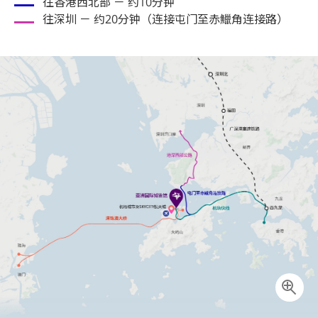
往香港西北部 － 约10分钟
往深圳 － 约20分钟（连接屯门至赤鱲角连接路）