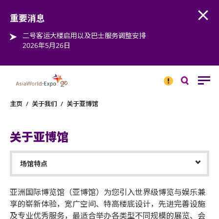
Open
Step into the world of EXPOtainment
重要消息
二号客运大楼启用以及巴士服务调整安排
2026年5月26日
重要
消息
搜
寻
主页
/
关于我们
/
关于亚博馆
关于亚博馆
​亚洲国际博览馆（亚博馆）为您引入世界级博览与娱乐兼
享的崭新体验，宽广空间、特高楼底设计，先进完善设施
及专业优秀服务，最适合举办各类型不同规模的展览、会