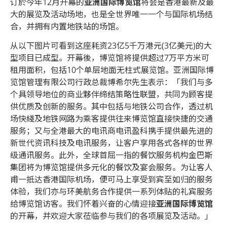
订於今年12月开幕的
亚洲国际博览馆
将会是香港最新及最
大的展览及活动场地，也是全世界唯一一个与国际机场结
合，并拥有内置地铁站的场馆。
从以下图片可看到这座耗资23亿5千万港元(3亿美元)的大
型项目已成型。开幕後，博览馆将提供超过7万平方米可
租用面积，包括10个单层地面无柱式展览馆。亚洲国际博
览馆管理有限公司行政总裁博希尔先生表示：「我们与多
个具领导地位的商业夥伴缔结策略性联盟，共同为顾客提
供优质及创新的服务。其中包括与地铁公司合作，透过机
场快綫及地铁网路为乘客提供往来博览馆直接快捷的交通
服务；又与全港最大的电讯商电讯盈科携手提供最先进的
新世代资讯科技及电讯服务，让客户享用各式各样的世界
级通讯服务。此外，全球首屈一指的餐饮服务机构金巴斯
集团将为博览馆提供多元化的餐饮及宴会服务。为让客人
甫一抵达香港国际机场，便可马上享受到宾至如归的服务
体验，我们亦与环美航务合作提供一系列体贴的礼宾服务
给博览馆访客。我们怀着兴奋的心情迎接
亚洲国际博览馆
的开幕，并欢迎大家莅临参与我们的各项展览及活动。」