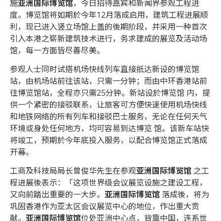
施
亚洲国际博览馆
，今日招待嘉宾和新闻界参观工程进
度。博览馆将如期於今年12月落成启用，建筑工程进展顺
利，现已进入竖立场馆上盖的後期阶段，并采用一种首次
引入本港之崭新建筑技术进行，务求建成的展览及活动场
馆，每一方面皆尽善尽美。
参观人士同时试搭机场快线列车直接抵达新设的博览馆
站，由机场站前往该站，只需一分钟；而由中环香港站前
往博览馆站，全程亦只需25分钟。新站设於博览馆 内，提
供一个紧密的接驳联系，让旅客可方便快速使用机场快线
和地铁网络的所有列车和接驳巴士服务，无论在任何天气
环境或身处任何地方，均可容易到达博览 馆。该新车站快
将竣工，预期於今年底投入服务，以配合博览馆正式落成
开幕。
工商及科技局局长曾俊华先生在参观
亚洲国际博览馆
之工
程进展後表示：「这项世界级会议展览设施之建设工程，
又向前踏出重要的一大步。
亚洲国际博览馆
落成後，将为
巩固香港作为亚太区会议展览中心的地位，作出重大贡
献。
亚洲国际博览馆
位处亚洲中心点，背靠中国，连系世