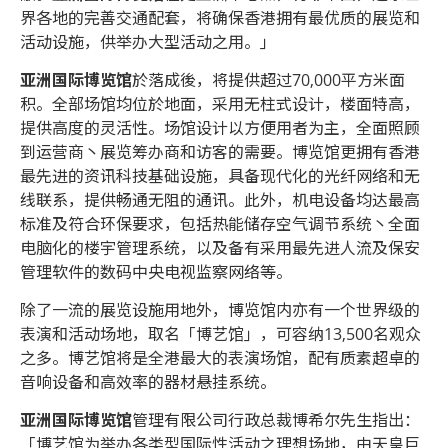
界各地的完善交通配套，将确保香港拥有最优质的展览和
活动设施，供举办大型活动之用。」
亚洲国际博览馆
於落成後，将提供超过70,000平方米面
积。全部场馆均位於地面，采用无柱式设计，楼面特高，
提供高度的灵活性。场馆设计以方便用者为主，全面照顾
到运营商丶展览筹办商和访客的需要。博览馆更拥有香港
最先进的资讯科技基础设施，具备现代化的光纤网络和无
线联系，提供畅通无阻的通讯。此外，机电设备均达最高
标准及符合环保要求，包括热能储存空气调节系统丶全面
电脑化的楼宇管理系统，以及备有采用最先进人流及保安
管理软件的数码中央电视监察网络等。
除了一流的展览设施用地外，博览馆内亦有一个世界级的
表演和活动场地，取名「博艺馆」，可容纳13,500名观众
之多。博艺馆将是全港最大的表演场馆，配有质素超卓的
音响设备和高效率的器材悬挂系统。
亚洲国际博览馆
管理有限公司行政总裁博希尔先生指出：
「博艺馆为举办各类型国际性活动之理想场地，由天皇巨