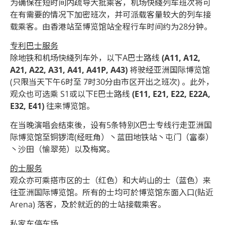
为确保在短时间内疏导大批乘客，机场快綫列车班次将可
在有需要的情况下加密班次，并可派载客量较大的列车接
载乘客。由香港站至博览馆站全程行车时间约为28分钟。
专利巴士服务
除地铁和机场快綫列车外，以下A巴士路线
(A11, A12,
A21, A22, A31, A41, A41P, A43)
将驶经亚洲国际博览馆
(只限当天下午6时至 7时30分由市区开出之班次) 。此外，
观众也可选乘 S1或以下E巴士路线
(E11, E21, E22, E22A,
E32, E41)
往来博览馆。
在当晚演唱会结束後，设有5条特别X巴士专线行走亚洲国
际博览馆至铜锣湾(经旺角）丶蓝田地铁站丶屯门（富泰）
丶沙田（愉翠苑）以及梅窝。
的士服务
观众亦可乘搭市区的士（红色）和大屿山的士（蓝色）来
往亚洲国际博览馆。所有的士均可於博览馆东面入口(贴近
Arena) 落客，及於就近的的士站接载乘客。
私家车停车场