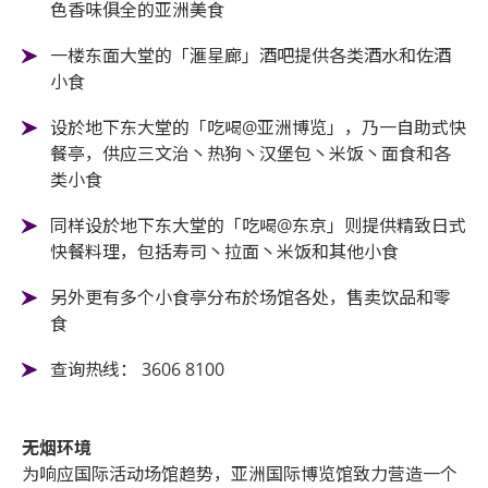
色香味俱全的亚洲美食
一楼东面大堂的「滙星廊」酒吧提供各类酒水和佐酒
小食
设於地下东大堂的「吃喝@亚洲博览」，乃一自助式快
餐亭，供应三文治丶热狗丶汉堡包丶米饭丶面食和各
类小食
同样设於地下东大堂的「吃喝@东京」则提供精致日式
快餐料理，包括寿司丶拉面丶米饭和其他小食
另外更有多个小食亭分布於场馆各处，售卖饮品和零
食
查询热线： 3606 8100
无烟环境
为响应国际活动场馆趋势，亚洲国际博览馆致力营造一个