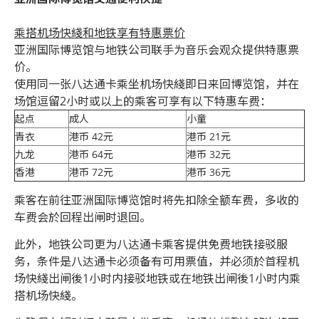
乘搭机场快綫和地铁享有特惠票价
亚洲国际博览馆与地铁公司联手为音乐会观众提供特惠票
价。
使用同一张八达通卡乘坐机场快綫即日来回博览馆，并在
场馆逗留2小时或以上的乘客可享有以下特惠车费：
起点
成人
小童
青衣
港币 42元
港币 21元
九龙
港币 64元
港币 32元
香港
港币 72元
港币 36元
乘客在前往亚洲国际博览馆时将先扣除全额车费，多收的
车费会於回程出闸时退回。
此外，地铁公司更为八达通卡乘客提供免费地铁接驳服
务，条件是八达通卡必须备有可用票值，并必须於首程机
场快綫出闸後1小时内接驳地铁或在地铁出闸後1小时内乘
搭机场快綫。