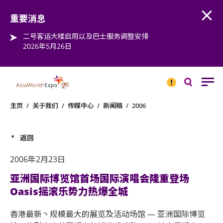
Open
Step into the world of EXPOtainment
重要消息
二号客运大楼启用以及巴士服务调整安排
2026年5月26日
重要
消息
搜
寻
主页
/
关于我们
/
传媒中心
/
新闻稿
/
2006
返回
2006年2月23日
亚洲国际博览馆首场国际演唱会隆重登场
Oasis摇滚乐势力热爆全城
香港最新丶规模最大的展览及活动场馆 — 亚洲国际博览