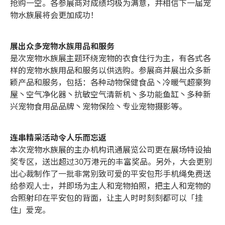
抢购一空。各参展商对成绩均极为满意，并相信下一届宠
物水族展将会更加成功！
展出众多宠物水族用品和服务
是次宠物水族展主题环绕宠物的衣食住行为主，有各式各
样的宠物水族用品和服务以供选购。参展商并展出众多新
颖产品和服务，包括：各种动物保健食品丶冷暖气超豪狗
屋丶空气净化器丶抗敏空气清新机丶多功能鱼缸丶多种新
兴宠物食用品品牌丶宠物保险丶专业宠物摄影等。
连串精采活动令人乐而忘返
本次宠物水族展的主办机构讯通展览公司更在展场特设抽
奖专区，送出超过30万港元的丰富奖品。另外，大会更别
出心裁制作了一批非常别致可爱的平安包形手机绳免费送
给参观人士，并即场为主人和宠物拍照，把主人和宠物的
合照射印在平安包的背面，让主人时时刻刻都可以「挂
住」爱宠。