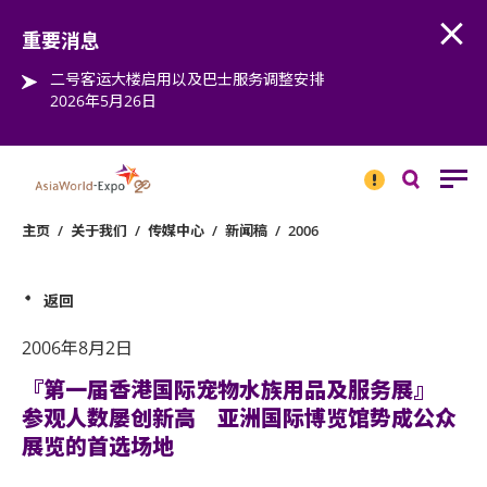
Open
Step into the world of EXPOtainment
重要消息
二号客运大楼启用以及巴士服务调整安排
2026年5月26日
重要
消息
搜
寻
主页
/
关于我们
/
传媒中心
/
新闻稿
/
2006
返回
2006年8月2日
『第一届香港国际宠物水族用品及服务展』
参观人数屡创新高 亚洲国际博览馆势成公众
展览的首选场地