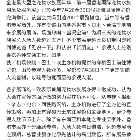
全港最大型之宠物水族嘉年华『第一届香港国际宠物水族
用品及服务展』已於今年7月28至30日假亚洲国际博览馆
完满举行。该盛会共吸引逾200个展览摊位，当中除有香
港参展商外，亦有专诚由内地各省市丶日本丶台湾等地前
来参展的展商，场面热闹丶盛况空前！为期三天的宠物水
族展总入场人数超过五万！不少市民更趁此良机带同宠物
到博览馆「见识一下」和认识「新朋友」！参观人士分别
乘搭各种交通工具，如地
铁／机场快綫丶巴士丶或主办机构提供的穿梭巴士前往博
览馆。由於参观人数众多，展馆於7月30日下午更需实施
人流管制，以疏导纷拥而至的参观人潮。
各参展商均一致表示首届宠物水族展办得非常成功，认为
大会在宣传方面所做的努力实在功不可没。从电视丶报纸
丶杂志丶电台丶到铁路网络，主办机构进行了全方位的宣
传策略，再加上有穿梭巴士来往展馆和主要地区，更令参
观人数节节上升。除了有东南亚和本地之专业买家外，香
港市民亦十分踊跃参与，入场人数与日俱增，远超参展商
之预期，总营业额亦比原先估计的高出数倍，所有展品被