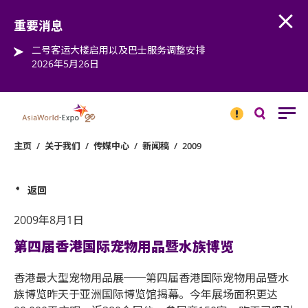
Open
Step into the world of EXPOtainment
重要消息
二号客运大楼启用以及巴士服务调整安排
2026年5月26日
重要
消息
搜
寻
主页
/
关于我们
/
传媒中心
/
新闻稿
/
2009
返回
2009年8月1日
第四届香港国际宠物用品暨水族博览
香港最大型宠物用品展──第四届香港国际宠物用品暨水
族博览昨天于亚洲国际博览馆揭幕。今年展场面积更达