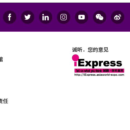
诚听．您的意见
馆
责任