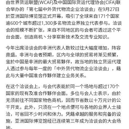
由世界货运联盟(WCAF)及中国国际货运代理协会(CIFA)联
合举办的「第七届中外货代物流企业洽谈会」在9月27日
於亚洲国际博览馆正式开幕，吸引了全球来自171个国家
逾600个城市超过1,300多名物流业界独立代表参与。洽谈
会的规模不断扩张，来自不同地区的与会者可透过这个平
台会面，创造商机丶分享崭新技术及交流专业知识。
今年出席洽谈会的非洲代表人数较过往大幅度增加，阵容
鼎盛。非洲与会者预期，区内与全球的贸易将渐见频繁，
鉴於中国是非洲的最大贸易夥伴，故当地的独立货运代理
人透过参与每年一度的「中外货代物流企业洽谈会」，藉
此与大量中国准合作夥伴建立业务关系。
在这个洽谈会上，与会代表能於同一个场地与超过170个
国家的现有及准合作夥伴会面。多位与会人士表示，由於
无须前往不同国家物色商机，因而节省数以十万元计的公
干开支。此外，只须在一个地点便可与各地的业界人士接
洽，可省回不少时间和体力。凭藉卓越的服务和完备的设
施，亚洲国际博览馆经已连续第三年成为洽谈会的大会场
地。