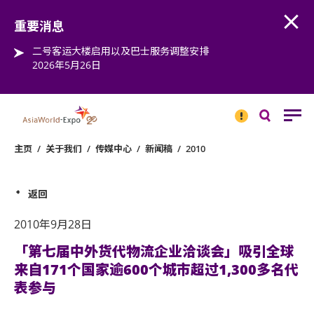
Open
Step into the world of EXPOtainment
重要消息
二号客运大楼启用以及巴士服务调整安排
2026年5月26日
重要
消息
搜
寻
主页
/
关于我们
/
传媒中心
/
新闻稿
/
2010
返回
2010年9月28日
「第七届中外货代物流企业洽谈会」吸引全球
来自171个国家逾600个城市超过1,300多名代
表参与