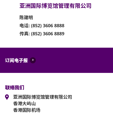
亚洲国际博览馆管理有限公司
陈建明
电话: (852) 3606 8888
传真: (852) 3606 8889
订阅电子报
联络我们
亚洲国际博览馆管理有限公司
香港大屿山
香港国际机场