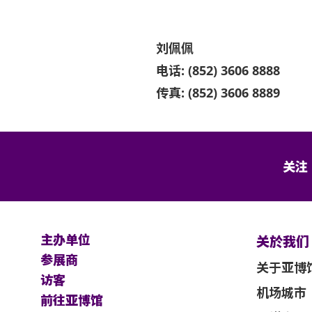
刘佩佩
电话: (852) 3606 8888
传真: (852) 3606 8889
关注
主办单位
关於我们
参展商
关于亚博
访客
机场城市
前往亚博馆