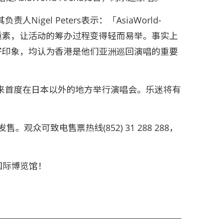
Nigel Peters表示：「AsiaWorld-
质素，让活动的筹办过程变得轻而易举。事实上
好印象，均认为香港是他们亚洲巡回演唱的重要
是她历来首度在日本以外的地方举行演唱会。乐迷将有
观众可致电售票热线(852) 31 288 288，
洲国际博览馆！