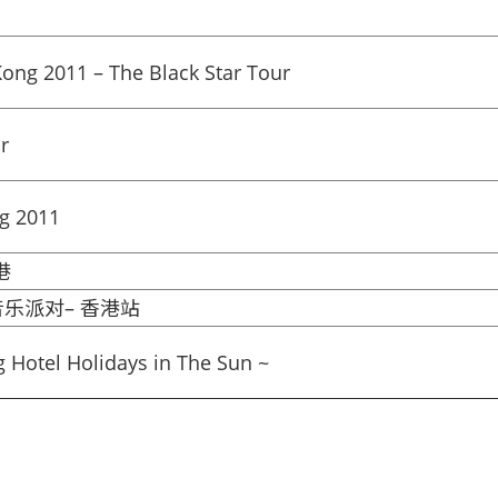
Kong 2011 – The Black Star Tour
r
g 2011
港
巡回音乐派对– 香港站
 Hotel Holidays in The Sun ~