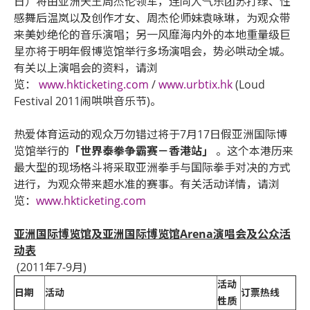
日）将由亚洲天王周杰伦领军，连同人气乐团苏打绿、性
感舞后温岚以及创作才女、周杰伦师妹袁咏琳，为观众带
来美妙绝伦的音乐演唱；另一风靡海内外的本地重量级巨
星亦将于明年假博览馆举行多场演唱会，势必哄动全城。
有关以上演唱会的资料，请浏
览：
www.hkticketing.com
/
www.urbtix.hk
(Loud
Festival 2011闹哄哄音乐节)。
热爱体育运动的观众万勿错过将于7月17日假亚洲国际博
览馆举行的
「世界泰拳争霸赛－香港站」
。这个本港历来
最大型的现场格斗将采取亚洲拳手与国际拳手对决的方式
进行，为观众带来超水准的赛事。有关活动详情，请浏
览：
www.hkticketing.com
亚洲国际博览馆及亚洲国际博览馆Arena演唱会及公众活
动表
(2011年7-9月)
活动
日期
活动
订票热线
性质