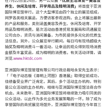
在7月22日至24日，另一公众展
「优质生活博览－美容及
养生、休闲及培育、开学用品及精明消费」
将首度于亚洲
国际博览馆举行。这个大型博览由四个独立的展览组成，
网罗各类相关展品，方便访客参观选购。会上将展出最新
的产品和服务，类别涵盖美容及养生、休闲及培育、开学
用品及精明消费。是次活动由香港贸易发展局和讯通展览
公司合办，资讯与消闲兼备，为市民提供多元化的优质生
活信息。另外，公众展览举行期间，每日均有现场超级大
抽奖及精明消费斗一番活动，让幸运的观众得到现场消费
金额及丰富奖品，成为精明的消费者。有关活动详情，请
浏览.
www.hktdc.com
亚洲国际博览馆管理有限公司行政总裁哈永安先生表示：
「『电子动态版《清明上河图》香港展』取得空前成功，
佳绩备受业界广泛肯定。其后，多个活动主办机构，特别
是公众活动的主办机构，相继与亚洲国际博览馆洽商合作
机会。未来数年，亚洲国际博览馆将继续致力吸引同类的
公众活动，以此作为多元业务发展策略的一环。除了成为
享誉国际的商贸展览场馆外，亚洲国际博览馆在今年首三