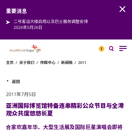
Open
Step into the world of EXPOtainment
重要消息
二号客运大楼启用以及巴士服务调整安排
2026年5月26日
重要
消息
搜
寻
主页
/
关于我们
/
传媒中心
/
新闻稿
/
2011
返回
2011年7月5日
亚洲国际博览馆特备连串精彩公众节目与全港
观众共度悠悠长夏
合家欢嘉年华、大型生活展及国际巨星演唱会即将