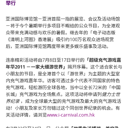
举行
亚洲国际博览馆－亚洲首屈一指的展览、会议及活动场馆
－将于今个暑期举行多项目不暇给的公众节目，为全港观
众带来充满动感与欢乐的暑假。继去年的「电子动态版
《清明上河图》香港展」吸引约100万名观众进场观赏
后，亚洲国际博览馆再度带来更多娱乐盛事及活动。
连串精彩活动将由7月8日至17日举行的
「超级充气游戏嘉
年华2011 －一家大细游世界」
揭开序幕。这个适合家长与
小朋友的节目，是全港首个以「游世界」为主题的大型室
内充气游戏嘉年华。访客可透过多个代表不同国家的特色
充气游戏，轻松游历全球各地，当中以全长72米的「中国
长城」充气游戏为全场焦点。这项活动将申请列
健力士世
界纪录
，成为全球最大型的充气游戏及最大的充气游戏活
动！小朋友及家长万勿错过这个同创世界纪录的机会。有
关活动详情，请浏览
www.i-carnival.com.hk