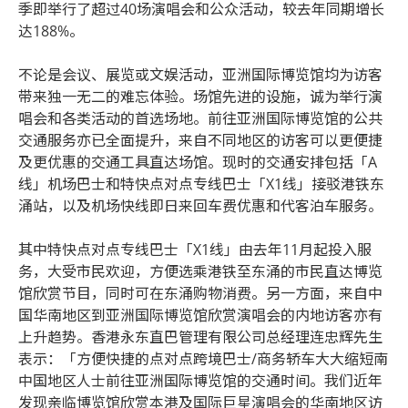
季即举行了超过40场演唱会和公众活动，较去年同期增长
达188%。
不论是会议、展览或文娱活动，亚洲国际博览馆均为访客
带来独一无二的难忘体验。场馆先进的设施，诚为举行演
唱会和各类活动的首选场地。前往亚洲国际博览馆的公共
交通服务亦已全面提升，来自不同地区的访客可以更便捷
及更优惠的交通工具直达场馆。现时的交通安排包括「A
线」机场巴士和特快点对点专线巴士「X1线」接驳港铁东
涌站，以及机场快线即日来回车费优惠和代客泊车服务。
其中特快点对点专线巴士「X1线」由去年11月起投入服
务，大受市民欢迎，方便选乘港铁至东涌的市民直达博览
馆欣赏节目，同时可在东涌购物消费。另一方面，来自中
国华南地区到亚洲国际博览馆欣赏演唱会的内地访客亦有
上升趋势。香港永东直巴管理有限公司总经理连忠辉先生
表示：「方便快捷的点对点跨境巴士/商务轿车大大缩短南
中国地区人士前往亚洲国际博览馆的交通时间。我们近年
发现亲临博览馆欣赏本港及国际巨星演唱会的华南地区访