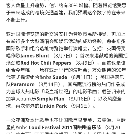
客人数呈上升趋势，估计约有30% 增幅。随着博览馆受惠
于未来落成的跨境交通基建，我们预期这个数字将在未来
不断上升。
亚洲国际博览馆的新交通安排为普罗市民所接受，再加上
有举行多个大型演唱会和娱乐活动的成功经验，愈来愈多
国际歌手和组合选址博览馆举行演唱会，包括：英国得奖
唱作歌
James Blunt
（8月7日）；首次来港献唱的美国摇
滚劲旅
Red Hot Chili Peppers
（8月9日），而这也是该
组合今年唯一一场在亚洲举行的演唱会；万众期待的90年
代英式摇滚组合&nbs
Suede
（8月11日）；美国摇滚乐
队
Paramore
（8月14日），其高踞流行榜的热门作品成
为全球大热电影「吸血新世纪」的电影歌曲；载誉归来的
加拿大punk乐
Simple Plan
（8月16日）；以及风靡全
球、再次访港的
Linkin Park
（9月6日）。
一众亚洲及本地歌手也不让国际巨星专美，云集港、台歌
星的&nbs
Loud Festival 2011闹哄哄音乐节
（8月20