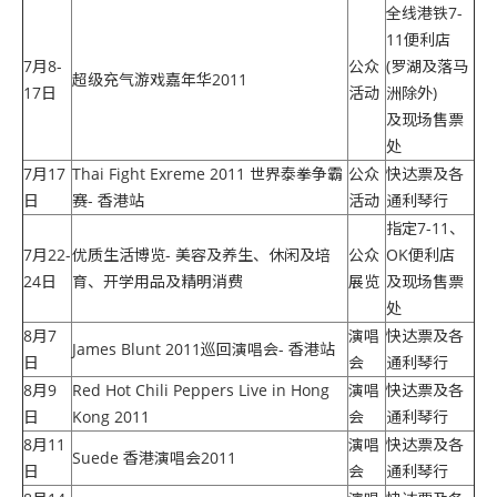
全线港铁7-
11便利店
7月8-
公众
(罗湖及落马
超级充气游戏嘉年华2011
17日
活动
洲除外)
及现场售票
处
7月17
Thai Fight Exreme 2011 世界泰拳争霸
公众
快达票及各
日
赛- 香港站
活动
通利琴行
指定7-11、
7月22-
优质生活博览- 美容及养生、休闲及培
公众
OK便利店
24日
育、开学用品及精明消费
展览
及现场售票
处
8月7
演唱
快达票及各
James Blunt 2011巡回演唱会- 香港站
日
会
通利琴行
8月9
Red Hot Chili Peppers Live in Hong
演唱
快达票及各
日
Kong 2011
会
通利琴行
8月11
演唱
快达票及各
Suede 香港演唱会2011
日
会
通利琴行