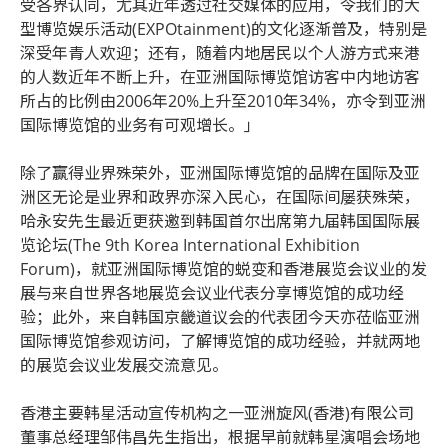
受各界认同，尤其近年透过社交媒体的应用，令我们的大
型博览娱乐活动(EXPOtainment)的文化逐渐普及，特别是
深受年青人欢迎；还有，随着内地居民以个人游方式来港
的人数近年不断上升，在亚洲国际博览馆访客中内地访客
所占的比例由2006年20%上升至2010年34%，亦令到亚洲
国际博览馆的业务有可观增长。」
除了赢得业界殊荣外，亚洲国际博览馆的品牌在国际及亚
洲区无论是业界和政界亦深入民心，在国际间屡获殊荣，
哈永安先生最近更获邀到韩国首尔出席第九届韩国国际展
览论坛(The 9th Korea International Exhibition
Forum)，就亚洲国际博览馆的蜕变和香港展览会议业的发
展与来自世界各地展览会议业代表分享博览馆的成功经
验；此外，来自韩国京畿道议会的代表团今天亦莅临亚洲
国际博览馆参观访问，了解博览馆的成功经验，并就两地
的展览会议业发展交流意见。
香港主要韩星活动宣传机构之一亚洲旋风(香港)有限公司
董事总经理邹伟昌先生指出，根据早前就韩星演唱会场地