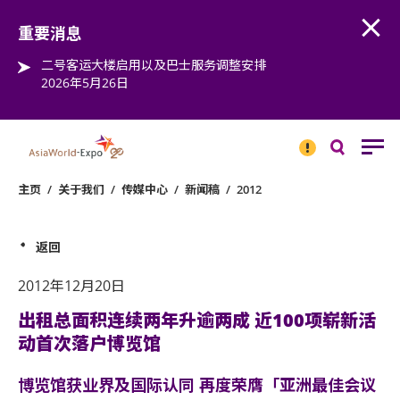
Open
Step into the world of EXPOtainment
重要消息
二号客运大楼启用以及巴士服务调整安排
2026年5月26日
重要
消息
搜
寻
主页
/
关于我们
/
传媒中心
/
新闻稿
/
2012
返回
2012年12月20日
出租总面积连续两年升逾两成 近100项崭新活
动首次落户博览馆
博览馆获业界及国际认同 再度荣膺「亚洲最佳会议