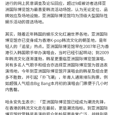
进行的网上民意调查及论坛回应，超过9成被访者选择亚
洲国际博览馆为最喜爱韩流活动场馆，认为无论定位、品
牌效应及场地设施，亚洲国际博览馆均为顶级大型国际性
娱乐活动的首选场地。
其实，随着近年韩国的娱乐文化红遍世界各地，亚洲国际
博览馆亦已变身成为香港K-pop韩流文化的朝圣地，是年
轻人的「追星」热点。亚洲国际博览馆早在2007年已为香
港引入韩国歌手举办演唱会，当时已经引起哄动；到2009
年韩流文化逐渐蓬勃，韩星更重临亚洲国际博览馆演唱，
另有多名人气歌手和组合亦选择亚洲国际博览馆为首选表
演场地，今年到亚洲国际博览馆开演唱会的韩星及组合更
多不胜数，并引起「扑飞潮」，年青人通宵排队购票，例
如超强人气组合Big Bang本月初的演唱会门票便于几小时
内售罄。
哈永安先生表示：「亚洲国际博览馆已经成为潮流先锋，
在香港的韩流文化走在最前，更是潮流指标。到亚洲国际
博览馆欣赏韩星表演的观众年龄层更非常广泛，并特别是