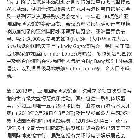
台。」除了连续多年选址亚洲国际博览馆举行的大型博览
娱乐活动，例如全球规模最大的九月香港珠宝首饰展览会
及一系列环球资源采购交易会之外，今年近100项落户亚
洲国际博览馆的崭新展览、会议及精彩娱乐活动计有规模
破历届纪录的亚洲国际水果蔬菜展览会、亚洲营养食品
展、吸引逾,000人参与的如新(Nu Skin)大中华区域大会、
全城热话的国际天王巨星Lady Gaga演唱会、美国拉丁舞
后珍妮花露柏丝(Jennifer Lopez)演唱会、多位知名韩国歌
星及组合的演唱会包括超强人气组合Big Bang和SHINee演
唱会，以及世界级马戏表演Saltimbanco等，令人目不暇
给。
至于2013年，亚洲国际博览馆更再次带来多项首次登陆香
港的世界级大型博览娱乐活动，其中包括一系列体坛盛
事，例如亚洲唯一五星级马术比赛「浪琴表香港马术大师
赛」( 2013年2月28日至3月2日)及世界冠军级人马网球对
赛「法国巴黎银行网球经典赛」(2013年3月4日)。还有，
明年多个全新大型国际商贸展览和国际会议均已落实于亚
洲国际博览馆举行，展览包括有关环球电子娱乐展览会