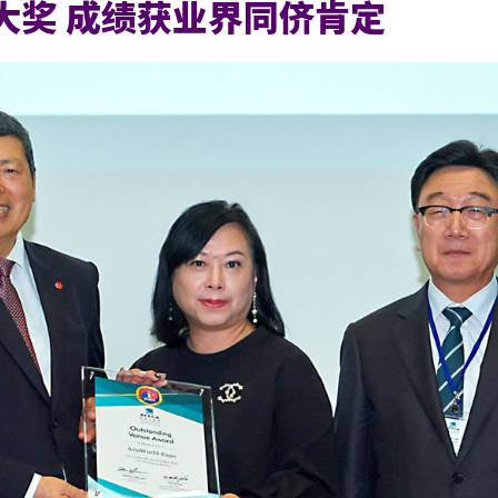
地大奖 成绩获业界同侪肯定