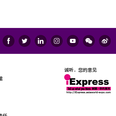
诚听．您的意见
馆
责任