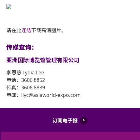
请在此
连结
下载高清图片。
传媒查询：
亚洲国际博览馆管理有限公司
李恩慈 Lydia Lee
电话：3606 8852
传真：3606 8889
电邮：llyc@asiaworld-expo.com
订阅电子报