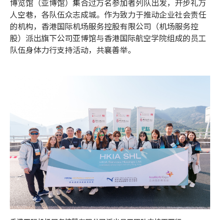
博览馆（亚博馆）集合过万名参加者列队出发，开步礼万
人空巷，各队伍众志成城。作为致力于推动企业社会责任
的机构，香港国际机场服务控股有限公司（机场服务控
股）派出旗下公司亚博馆与香港国际航空学院组成的员工
队伍身体力行支持活动，共襄善举。