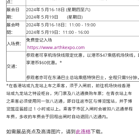
点：
展会日
2024年５月16-18日 (星期四至六)
期：
2024年５月19日 (星期日)
展会時
2024年５月16-18日：11:00 - 19:00
間：
2024年５月19日：11:00 - 16:00
免费登记入场
入场费：
https://www.arthkexpo.com
参观者可享机场快线限定优惠，以港币$47乘搭机场快线
享港币$60优惠。*
交通：
参观者亦可在东涌巴士总站乘搭特快巴士，全程只需9分钟
*在香港站或九龙站上车之乘客，须于入闸前，前往机场快线香港
站或九龙站之特设柜台，凭门票及八达通换购车票；在青衣站上车
之乘客必须使用同一张八达通，即日往返市区与博览馆站，并于博
览馆逗留超过 1 小时或以上。乘客于市区入闸时会被扣八达通单程
车费，多收的车费会于回程出闸时自动退回八达通内。
如需展品亮点及高清图片，请到
此连结
下载。