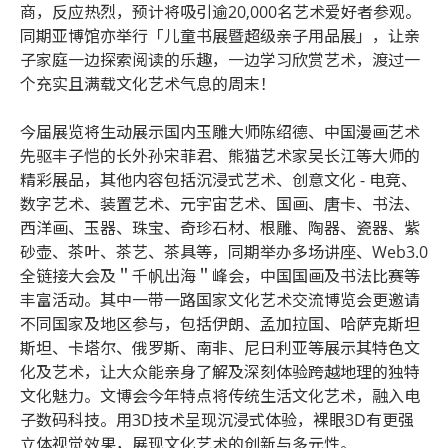
商，反应热烈，预计将吸引逾20,000名艺术爱好者参观。
同期亚博馆亦举行「儿童书展暨超级亲子用品展」，让亲
子家庭一边探索阅读的乐趣，一边学习欣赏艺术，渡过一
个充实且满载文化艺术气息的周末！
今届展览将生动展示国内玉雕大师陈绍德、中国漫画艺术
先驱丰子恺的长外孙宋菲君、熊猫艺术家吴长江等大师的
精彩展品，其他内容包括沉浸式艺术、创意文化 - 电竞、
数字艺术、装置艺术、元宇宙艺术、国画、唐卡、书法、
西洋画、玉器、珠宝、奇珍石材、根雕、陶器、瓷器、紫
砂壶、茶叶、茶艺、茶具等，同期举办多场讲座、Web3.0
全链接大会及＂千帆出海＂峰会，中国国画及书法比赛等
丰富活动。其中一带一路国家文化艺术交流博览会更邀请
不同国家及地区参与，包括伊朗、孟加拉国、哈萨克斯坦
斯坦、卡塔尔、俄罗斯、南非、尼日利亚等展示其特色文
化及艺术，让大众能亲身了解及深刻体验跨越地理的独特
文化魅力。文博会今年特点将传统生活文化艺术，融入电
子数码科技。用3D技术呈现沉浸式体验，裸眼3D有更强
立体视觉效果，展现文化艺术的创新与多元性。