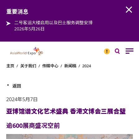
Open
Step into the world of EXPOtainment
重要消息
二号客运大楼启用以及巴士服务调整安排
2026年5月26日
重要
消息
搜
寻
主页
/
关于我们
/
传媒中心
/
新闻稿
/
2024
返回
2024年5月7日
亚博馆谱文化艺术盛典 香港文博会三展合璧
逾600展商盛况空前