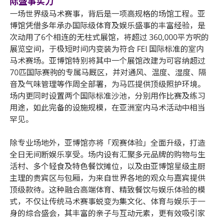
际盛事实力
一场世界级马术赛事，背后是一项高规格的场馆工程。亚
博馆凭借多年承办国际级体育及娱乐盛事的丰富经验，是
次动用了6个相连的无柱式展馆，将超过 360,000平方呎的
展览空间，于极短时间内变装为符合 FEI 国际标准的室内
马术赛场。亚博馆特别将其中一个展馆改建为可容纳超过
70匹国际赛驹的专属马厩区，并对通风、温度、湿度、隔
音及气味管理等作周全部署，为马匹提供顶级照护环境。
场内更同时设置两个国际标准沙池，分别用作比赛及练习
用途，如此完备的设施规模，在亚洲室内马术活动中相当
罕见。
除专业场地外，亚博馆亦将「观赛体验」全面升级，打造
全日无间断娱乐享受。场内设有汇聚多元品牌的购物与生
活村、多个轻食及特色餐饮摊位，以及由亚博馆星级主厨
主理的贵宾区与包厢，为来自世界各地的观众与嘉宾提供
顶级款待。这种融合高端体育、精致餐饮与娱乐体验的模
式，不仅让传统马术赛事蜕变为集文化、体育与娱乐于一
身的综合盛会，其丰富的亲子与互动元素，更有效吸引家