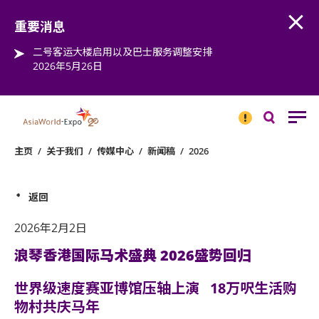
Open
Step into the world of EXPOtainment
重要消息
二号客运大楼启用以及巴士服务调整安排
2026年5月26日
重要
消息
搜
寻
主页
/
关于我们
/
传媒中心
/
新闻稿
/
2026
返回
2026年2月2日
浪琴香港国际马术盛典 2026盛势回归
世界级速度赛亚博馆压轴上演
18
万呎生活购
物村共庆马年