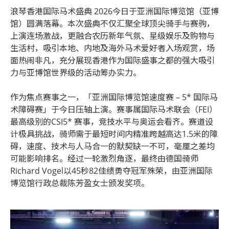
浪琴香港国际马术盛典 2026今日于亚洲国际博览馆（亚博
馆）圆满落幕。本次盛典不仅汇聚全球顶尖骑手与赛驹，
上演连场激战，更融合农历新年气氛、星级娱乐及购物与
生活村，吸引本地、内地及海外马术爱好者入场观赏，场
面热闹非凡，充分展现香港作为国际盛事之都的强大吸引
力与亚博馆世界级的活动筹办实力。
作为焦点赛事之一，「亚洲国际博览馆速度赛 – 5* 国际马
术障碍赛」于今日压轴上演。赛事属国际马术联会（FEI）
最高级别的CSI5* 赛事，竞技水平与奥运会看齐。赛道设
计极具挑战，骑师需于最短时间内精准跨越高达1.5米的障
碍，速度、技术与人马合一的默契缺一不可，毫厘之差均
可能影响排名。经过一轮激烈角逐，最终由德国骑师
Richard Vogel以45秒82佳绩勇夺冠军殊荣，由亚洲国际
博览馆行政总裁陈芳盈女士颁发奖项。