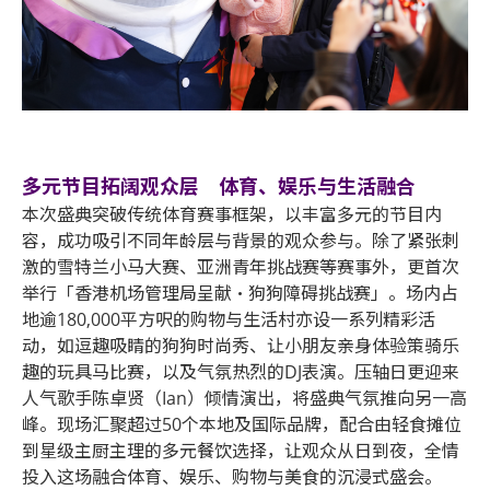
多元节目拓阔观众层 体育、娱乐与生活融合
本次盛典突破传统体育赛事框架，以丰富多元的节目内
容，成功吸引不同年龄层与背景的观众参与。除了紧张刺
激的雪特兰小马大赛、亚洲青年挑战赛等赛事外，更首次
举行「香港机场管理局呈献・狗狗障碍挑战赛」。场内占
地逾180,000平方呎的购物与生活村亦设一系列精彩活
动，如逗趣吸睛的狗狗时尚秀、让小朋友亲身体验策骑乐
趣的玩具马比赛，以及气氛热烈的DJ表演。压轴日更迎来
人气歌手陈卓贤（Ian）倾情演出，将盛典气氛推向另一高
峰。现场汇聚超过50个本地及国际品牌，配合由轻食摊位
到星级主厨主理的多元餐饮选择，让观众从日到夜，全情
投入这场融合体育、娱乐、购物与美食的沉浸式盛会。