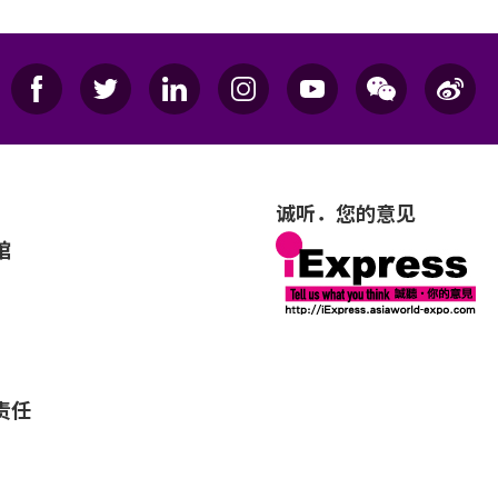
诚听．您的意见
馆
责任