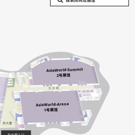
AsiaWorld-Summit
2号展馆
AsiaWorld-Arena
1号展馆