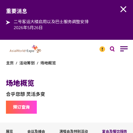
Open
Step into the world of EXPOtainment
重要消息
二号客运大楼启用以及巴士服务调整安排
2026年5月26日
重要
消息
搜
寻
主页
/
活动筹划
/
场地概览
场地概览
合乎您想 灵活多变
预订查询
展览
会议及峰会
演唱会及特别活动
宴会及餐饮服务