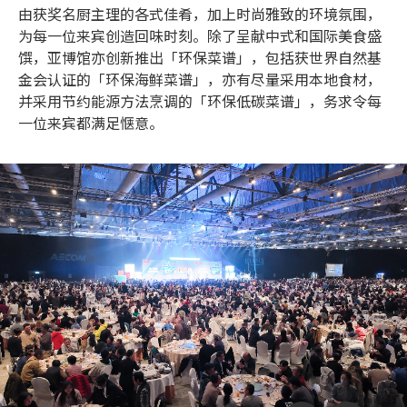
由获奖名厨主理的各式佳肴，加上时尚雅致的环境氛围，
为每一位来宾创造回味时刻。除了呈献中式和国际美食盛
馔，亚博馆亦创新推出「环保菜谱」，包括获世界自然基
金会认证的「环保海鲜菜谱」，亦有尽量采用本地食材，
并采用节约能源方法烹调的「环保低碳菜谱」，务求令每
一位来宾都满足惬意。