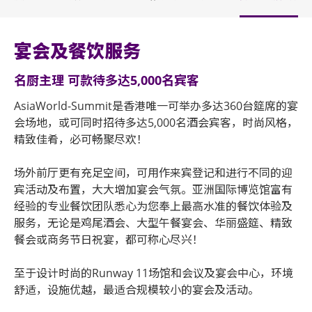
宴会及餐饮服务
名厨主理 可款待多达5,000名宾客
AsiaWorld-Summit是香港唯一可举办多达360台筵席的宴
会场地，或可同时招待多达5,000名酒会宾客，时尚风格，
精致佳肴，必可畅聚尽欢！
场外前厅更有充足空间，可用作来宾登记和进行不同的迎
宾活动及布置，大大增加宴会气氛。亚洲国际博览馆富有
经验的专业餐饮团队悉心为您奉上最高水准的餐饮体验及
服务，无论是鸡尾酒会、大型午餐宴会、华丽盛筵、精致
餐会或商务节日祝宴，都可称心尽兴！
至于设计时尚的Runway 11场馆和会议及宴会中心，环境
舒适，设施优越，最适合规模较小的宴会及活动。