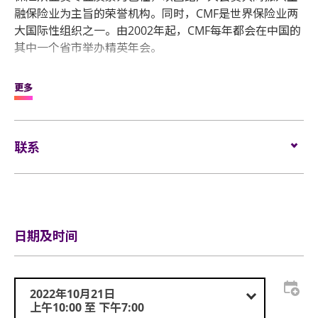
融保险业为主旨的荣誉机构。同时，CMF是世界保险业两
大国际性组织之一。由2002年起，CMF每年都会在中国的
其中一个省市举办精英年会。
本年度CMF精英年会选址香港，香港财政司司长陈茂波先
更多
生将应邀以主礼嘉宾的身份出席CMF精英年会的盛大开幕
典礼，并于典礼上致词。
联系
大会亦会邀请香港各大商会会长以及工商界﹑金融界精英
出席盛会。 大会同时举办2022年香港品牌博览会，为本港
各业界提供一个大型的交流和推广平台。香港品牌博览会
电邮:
tanco_pacific@hotmail.com.hk
将会有近百间来自多方面不同行业的企业参展，包括金融
业﹑旅游业﹑零售业﹑饮食业以及医疗服务业等等，让所
电话:
+852 2811 2880 / +852 2219 7038
有参与者都可以接收到市场的最新资讯。财政司司长连同
日期及时间
各大商会会长将会参与博览会开幕礼剪彩仪式。观众会以
网站:
http://www.cmfcmf.com
受邀形式到场参与，预计会有2万人次到场。
2022年10月21日
上午10:00 至 下午7:00