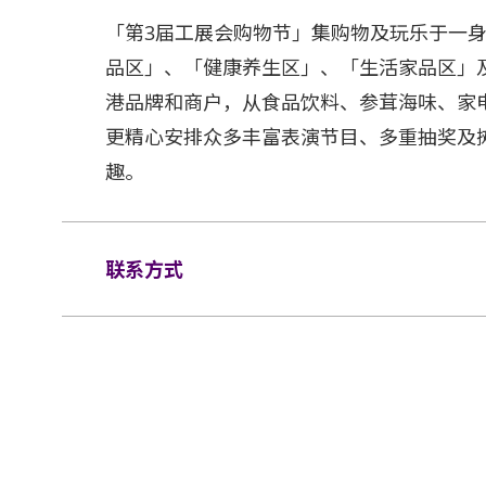
「第3届工展会购物节」集购物及玩乐于一身
品区」、「健康养生区」、「生活家品区」
港品牌和商户，从食品饮料、参茸海味、家
更精心安排众多丰富表演节目、多重抽奖及
趣。
联系方式
电邮:
info@cmaesl.com.hk
电话:
(852) 3421 2012
网站:
www.hkbpe.com.hk