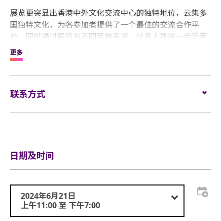
展览更突显出香港中外文化交流中心的独特地位，云集多
国独特文化，为各参加者提供了一个最佳的交流合作平
台，同时通过展览与不同民族表演，让各人能进一步近距
离体验不一样的异国风情，享受一场文化盛宴。
更多
第二届国际文化、旅游与非物质文化遗产展览会将延续往
届的盛况，打造一场文化盛会，表彰中华文化，强调对下
联系方式
一代的教育与文化传承，同时让参加者能饱览世界各地的
文化。
电邮:
general@coastal.com.hk
电话:
(852) 2827 6766
网站:
www.hkcultureexpo.com
日期及时间
2024年6月21日
上午11:00 至 下午7:00