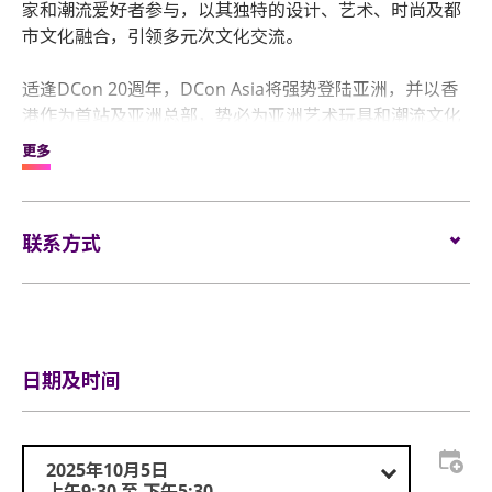
家和潮流爱好者参与，以其独特的设计、艺术、时尚及都
市文化融合，引领多元次文化交流。
适逢DCon 20週年，DCon Asia将强势登陆亚洲，并以香
港作为首站及亚洲总部，势必为亚洲艺术玩具和潮流文化
市场树立新的里程碑。活动将于10月5日至6日举行，以流
更多
行艺术和文化为主题，预计将汇聚超过200家来自香港及
海外的参展商，展示高商业价值的产品知识产权和品牌。
这项为期两天的盛会将为香港注入蓬勃的创意活力，进一
联系方式
步巩固其亚洲创意之都的地位。
盲盒票售票链结：
电邮:
official@supercubetime.com
Trip.com:
https://hk.trip.com/travel-guide/trip-
events/152165828
携程：
日期及时间
https://sdp.ctrip.com/?4coHGqd1843
2025年10月5日
上午9:30 至 下午5:30