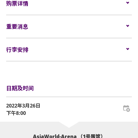
轮椅位置: $680
购票详情
观众带同完整⾨票 (连同票根) 于延期场次直接使⽤。
所有观众进场前，须进行金属探测器的安检程序 (如适
门票于2021年12月16日上午10时在Cityline网址
用)。
(3) 经 Cityline购票通 购票但仍未领取⾨票，并选择继续于
www.cityline.com
重要消息
，电话订票热线（852）2111-5333
如需再次进场，请向保安人员出示入场证明和当天演
延期场次观看演唱会之观众，可于延期场次⽇期之前，前
(10am-8pm)，CITYLINE售票处公开发售。
唱会门票正本，以兹识别。观众必须同时持有所提及
往「购票通⾃助取票机」以购票时使⽤的信⽤卡或取票编
表演场内不准进行未获授权的摄影、录像及录音。观
的证明方可再次入场。亚洲国际博览馆有权增删及更
行李安排
众进入场馆前，须接受手提袋/背包检查。38 X 30 X 20
码领取⾨票于延期场次直接使⽤。 「购票通⾃助取票机」
换该权利。
厘米 (15 X 12 X 8吋) 以上手提袋/背包、所有专业相
地点及详情请参考网址
https://cityline.com/Tdm.do
，取
行李安排及寄存
机、摄录及录音器材及矮凳/可折迭式座椅均禁止带进
票前请留意开放详情 。
以上措施可能按现场实际情况而有所变更，亚洲国际博览
表演场内。如有上述限制物品，请寄存於礼宾服务处
或地下的自助储物箱。
馆管理有限公司保留修改入场安排的权利而不作另行通
日期及时间
(4) 如⾨票上的数据曾被涂改、删除或⾨票遭损毁、污损或
知。
活动门票必须从官方票务销售点购买。任何损毁、污
残缺不全或被验出是假票，则有关⾨票视为无效，不能使
损、经过涂改、残缺不全或复印之门票，一概将不受
2022年3月26日
⽤。主办⽅对⾨票之使⽤权有最终之决定权利。
理。
下午8:00
所有门票均不设退款或作任何转让。每票只限一人，
(5) 如观众遗失演唱会⾨票，主办⽅不会提供任何演唱会⾨
并须按照主办机构设定的观众年龄限制。
票报失补偿安排。
AsiaWorld-Arena （1号展馆）