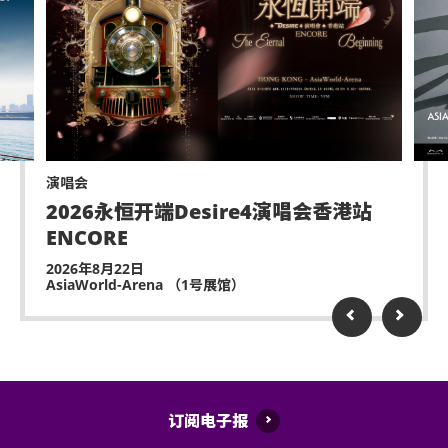
不准携带及使用任何遥控飞行设备或玩具(如：模型直
AEG Promotion 查询热线：5498 8788 / 电邮：
升机、无人驾驶飞机)。
info@hkaeg.com
演出可能会有强光、闪光或烟雾效果，如观众感到不
适或需要协助，请尽快通知现场医疗或保安人员。
并可继续留意以下平台有关演唱会之消息 :
Cityline 购票通网⾴：
www.cityline.com
严禁炒卖门票。门票如已被使用或转售、分享予他人
或作其他商业用途，亚洲国际博览馆管理有限公司及
AEG Promotion Facebook 平台：
演唱会
主办机构将保留取消该门票之决定权。
www.facebook.com/aegpromotion
2026永恒开端Desire4演唱会香港站
迟到者或被安排于适当时候方可进场，惟不能保证迟
ENCORE
到者之进场权利
(⽇期: 2022年3⽉28⽇)
2026年8月22日
AsiaWorld-Arena （1号展馆）
除获亚洲国际博览馆管理有限公司所发出之书面同意
的导盲犬外，所有人士均不得携带任何动物进入场
馆。
(只提供繁体中文版)
持票人士使用门票时将被视为同意遵守及接受亚洲国
际博览馆、主办机构及其官方票务之可适用条款及细
林子祥 2022年3月26日將於亞洲國際博覽館Arena，舉行
订阅电子报
则。各项条款及细则将不时修改而不作另行通知。
一場《林子祥 Smiling 開心演唱會》。門票於12 月16日