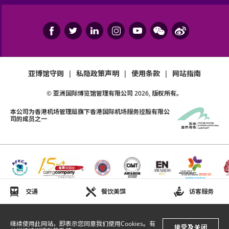
10:00am起於Cityline公開發售。
如有任何争议，亚洲国际博览馆管理有限公司及主办
机构保留最终决定权。
阿Lam直言真的很久沒有跟香港歌迷見面，大家因為疫情
如中、英文版本启示有任何抵触或不相符之处，应以
也悶了一段日子，不如來一個溫馨快樂的以歌會友相聚，
英文版本为准。
亚博馆守则
|
私隐政策声明
|
使用条款
|
网站指南
應該可以帶給歌迷開心，於是決定2022年3月底在亞洲國
際博覽館Arena舉行演出。
© 亚洲国际博览馆管理有限公司
2026
, 版权所有。
本公司为
香港机场管理局
旗下香港国际机场服务控股有限公
司的成员之一
談到這次演唱會，是阿Lam第一次於亞洲國際博覽館開
唱，大家應該好耐冇搭飛機去過旅行，咁就當今次約會係
去旅行!!
交通
餐饮美馔
访客服务
继续使用此网站，即表示您同意我们使用Cookies。有
接受及关闭