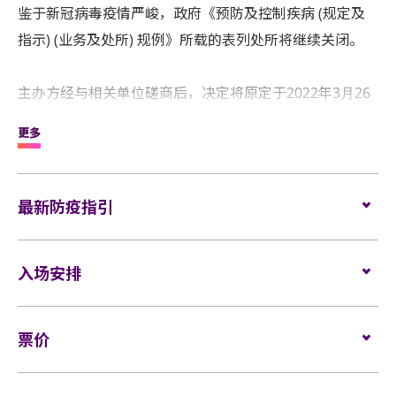
鉴于新冠病毒疫情严峻，政府《预防及控制疾病 (规定及
指示) (业务及处所) 规例》所载的表列处所将继续关闭。
主办⽅经与相关单位磋商后，决定将原定于2022年3⽉26
⽇在亚洲国际博览馆举⾏的 “yuu林⼦祥开⼼演唱会 - 香港
更多
站”(以下称“演唱会”) 延期⾄2022年12⽉26⽇于原场地亚洲
国际博览馆Arena举⾏。
主办⽅并作出以下安排 :
最新防疫指引
(1) 已购票及已领取⾨票的观众可保留演唱会之完整⾨票
详情请
按此
入场安排
(连同票根)于延期场次直接使⽤，不需更换⾨票或办理任
何换票⼿续。
座位观众
票价
(2) 经AEG Promotion购票或经主办⽅内部订购⽽未获取
场馆鼓励观众尽量避免携带手提袋/背包入场。没有手
座位: $880 / $680 / $480 / $380
⾨票之观众，将在演唱会延期场次约两星期前收到⾨票；
提袋/背包的观众，可经特快通道进入场馆。