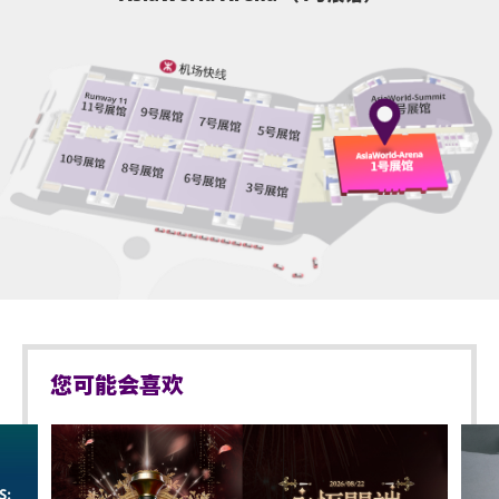
基于安全理由，场馆范围内不准携带「自拍杆」。
若上述演唱会延期⽇无法符合已购票之观众，观众可选择
座位观众年龄限制: 只限3岁或以上。
退票，主办⽅正与票务相关单位讨论退票⽅案，有关退票
亚洲国际博览馆范围内严禁吸烟。
具体安排，主办⽅将尽快在 2022年5⽉前公布。
不准携带外来食品及饮品进入亚洲国际博览馆。
主办⽅将密切留意政府最新的防疫措施及指引，如有任何
严禁携带玻璃樽、任何比空气轻的充气物体，不论其
更新消息，主办⽅将尽快公布。在此，我们感谢各位的耐
物料(如：气球)、任何危险品、武器、喷雾类或利器等
物品进入表演场内。
⼼等待，希望⼤家⾝体健康！做好防疫措施，使疫情尽快
受控，让我们能与各位乐迷及观众⾒⾯。
于亚洲国际博览馆范围内严禁携带及使用违禁药物。
于亚洲国际博览馆范围内严禁售卖或派发未获授权的
如有任何票务查询，请于办公时间(星期⼀⾄五，早上10时
商品或其他物品。
您可能会喜欢
⾄下午6时；公众假期除外) 致电或发电邮致以下票务单位
不准站于座椅上。
查询：
Cityline 购票通 顾客服务热线：2314 4228 / 电邮：
严禁携带及发放烟花、烟火、或使用激光仪器。
cs@cityline.com.hk