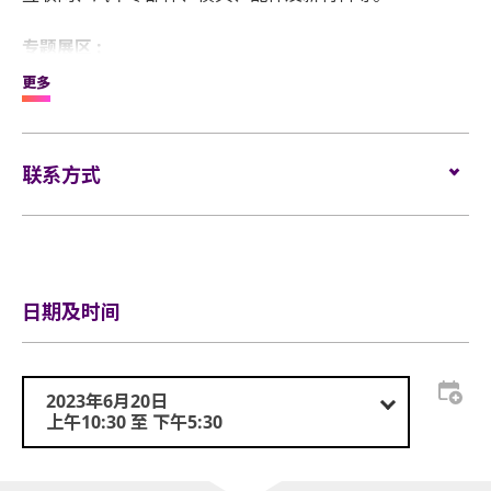
专题展区
:
2023全球数字能源展
更多
高性能医疗器械展
亚洲国际创新发明展
先进精密机床、金属加工、塑胶
联系方式
数控刀具、模具、测量设备
压铸、铸造
电邮:
info@paper-com.com.hk
电话:
(852) 2763 9011
同期活动
:
网站:
www.paper-com.com.hk/cn/blog/dmpshow2023-hk/
香港创新科技成就大奖颁奖典礼
日期及时间
2023年6月20日
上午10:30 至 下午5:30