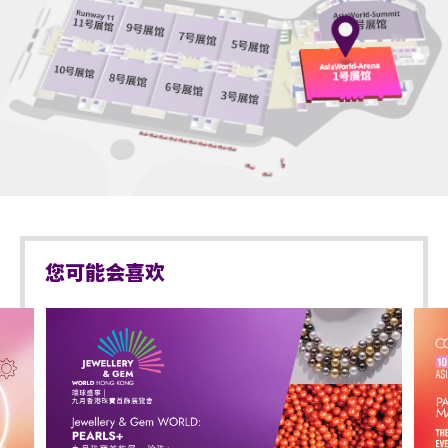
品进入表演场内。
持票的轮椅人士若需要亚博馆管理有限公司工作人员
于亚洲国际博览馆范围内严禁携带及使用违禁药物。
协助入座，请在节目前致电亚洲国际博览馆(+852-
3606 8888)以便预先安排。亦请轮椅人士提早到达演
于亚洲国际博览馆范围内严禁售卖或派发未获授权的
出场地，以便场馆职员安排顺利入座。
商品或其他物品。
不准站于座椅上。
不准于楼梯及公众走廊停留。
严禁携带及发放烟花、烟火、或使用激光仪器。
您可能会喜欢
不准携带及使用任何遥控飞行设备或玩具 (如：模型直
升机、无人驾驶飞机)。
演出可能会有强光、闪光或烟雾效果，如观众感到不
适，或需要协助，请尽快通知现场医疗或保安人员。
严禁炒卖门票。门票如已被使用或转售、分享予他人
或作其他商业用途，亚洲国际博览馆管理有限公司及