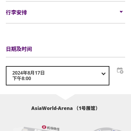
唱会门票正本，以兹识别。观众必须同时持有所提及
门票于
2024年5月8日（星期三）上午10时
在
HK
的证明方可再次入场。亚洲国际博览馆有权增删及更
持有从官方票务销售点所购买的活动门票方可进入表
Ticketing
行李安排
发售。
换该权利。
演场内。门票如有任何损毁、污损、经过涂改、残缺
网址：
https://premier.hkticketing.com
不全或复印，一概将不受理。
于亚博馆范围内使用轮椅及电动轮椅时，须符合以下规定:
电话订票热线：
（852）31 288 288（上午10时至晚上8
行李安排及寄存
时）
所有门票均不设退款或作任何转让。一人一票须按照
轮椅座位门票只适用于须依赖轮椅移动的人士及其看
主办机构设定的年龄限制凭票进场。任何情况下，遗
日期及时间
顾人使用。每位轮椅人士在购买轮椅座位门票时，可
失的企位或不设划位门票均不会获得补发。
同时购买一张看顾人门票。入场时如亚博馆管理有限
基于安全理由，场馆范围内不准携带「自拍杆」。
公司工作人员要求查证，持有轮椅座位门票的人士必
须出示行动不便的证明*。任何非轮椅使用者或非陪同
2024年8月17日
座位观众年龄限制: 适合6岁或以上之人士，6-12岁观
轮椅使用者的任何人士持轮椅座位门票或看顾人门票
下午8:00
众须由成人陪同入场。
入场，亚洲国际博览馆管理有限公司有权拒绝该人士
及其同行者入场，并且不会安排退款。如有任何争
亚洲国际博览馆范围内严禁吸烟。
议，亚洲国际博览馆管理有限公司及主办机构保留最
终决定权。
不准携带外来食品及饮品进入亚洲国际博览馆。
AsiaWorld-Arena （1号展馆）
*行动不便的证明指「残疾人士登记证」(肢体伤残类别) 或
严禁携带玻璃瓶、不论任何物料而比空气轻的充气物
其他有效的医生证明文件以显示行动不便。
体 (如：气球)、任何危险品、武器、喷雾类或利器等物