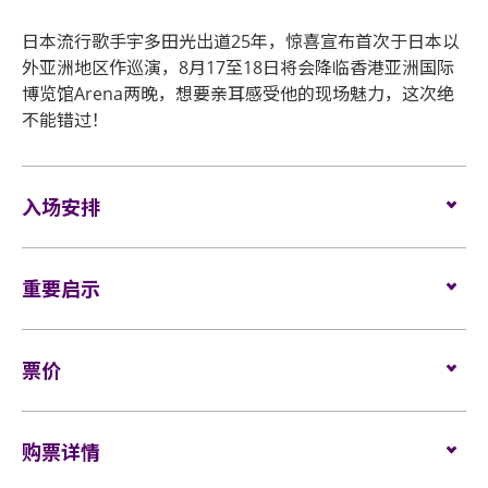
日本流行歌手宇多田光出道25年，惊喜宣布首次于日本以
外亚洲地区作巡演，8月17至18日将会降临香港亚洲国际
博览馆Arena两晚，想要亲耳感受他的现场魅力，这次绝
不能错过！
入场安排
座位观众
重要启示
场馆鼓励观众尽量避免携带手提袋/背包入场。没有手
表演场内不准进行未获授权的摄影及录音。观众进入
提袋/背包的观众，可经特快通道进入场馆 (如适用)。
票价
场馆前，须接受手提包/背包检查。38 X 30 X 20 厘米
所有观众进场前，须进行金属探测器的安检程序 (如适
(15 X 12 X 8吋) 以上物品、所有专业相机、摄录及录音
用)。
座位：
$1580/ $1280/ $980/ $680
器材及矮凳/可折迭式座椅均禁止带进表演场内。不准
轮椅/看顧人位置：
购票详情
$1280
攜帶長傘進入演唱會。如有上述限制物品，请寄存于
如需再次进场，请向保安人员出示入场证明和当天演
视线受阻位置：
$1580
行李寄存服务柜位或地下的自助储物箱。