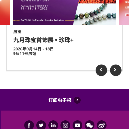
主办机构将保留取消该门票之决定权。
迟到者或将被安排于适当时间方可进场。惟迟到者之
进场权利将不获保证。
展览
除获亚洲国际博览馆管理有限公司所发出之书面同意
九月珠宝首饰展 • 珍珠+
的导盲犬外，所有人士均不得携带任何动物进入场
馆。
2026年9月14日 - 18日
9及11号展馆
持票人士同意遵守亚洲国际博览馆、主办机构及其官
方票务之可适用条款及细则。各项条款及细则将不时
更正而不作另行通知。持票人士使用门票时将被视为
同意及接受此各项条款及细则。
亚洲国际博览馆管理有限公司作为场地提供者不能保
订阅电子报
证参加者的视野在活动中完全不受任何阻碍。
如有任何争议，亚洲国际博览馆管理有限公司及主办
机构保留最终决定权。