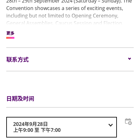
28th – 29th September 2024 (Saturday – Sunday). The
Convention showcases a series of exciting events,
including but not limited to Opening Ceremony,
General Assemblies, Caucus Session and Election,
Forum featuring exceptional keynote speakers, and
更多
Awards Presentation Ceremony.
Remarks: This is a member exclusive event.
联系方式
电邮:
vincent.pang@jcihk.org
电话:
(852) 2543 8913
网站:
www.jcihk.org
日期及时间
2024年9月28日
上午9:00 至 下午7:00