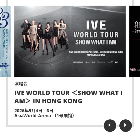
演唱会
IVE WORLD TOUR ＜SHOW WHAT I
AM＞ IN HONG KONG
2026年9月4日 - 6日
AsiaWorld-Arena （1号展馆）