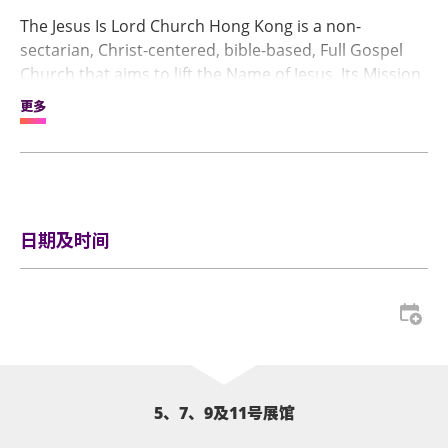
The Jesus Is Lord Church Hong Kong is a non-
sectarian, Christ-centered, bible-based, Full Gospel
Church that aims to lift the Name of Jesus. Its Mission
is to bring all peoples to the Kingdom of the Living
更多
God, regardless of race, status, belief, and religious
affiliations through the saving, healing, delivering, and
transforming power of the Lord Jesus Christ. Come
and celebrate at AsiaWorld-Expo so as to reach the
fulfilment of God's glorious plan by bringing the
日期及时间
Gospel of the Lord Jesus Christ to all parts of the
World!
5、7、9及11号展馆