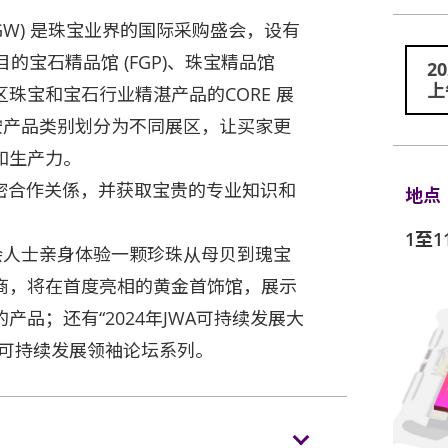
JGW) 是珠宝业界的国际采购盛会，设有
的宝石精品馆 (FGP)、珠宝精品馆
2
上
港地区珠宝和宝石行业精湛产品的CORE 展
按产品类别划分为不同展区，让买家更
和生产力。
密合作关係，并获取宝贵的专业知识和
地点
1至1
会人士亲身体验一颗珍珠从母贝到瑰宝
商，将在首度亮相的黄金首饰馆，展示
品；还有“2024年JWA可持续发展大
的可持续发展领袖论坛系列。