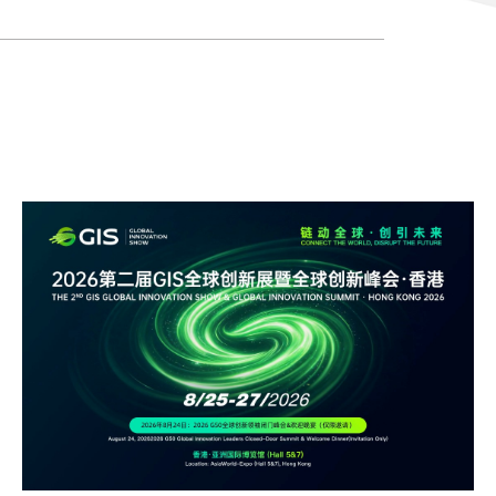
7094992
jgf-hk@informa.com