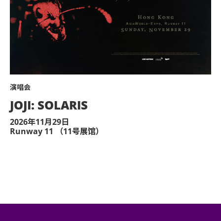
于亚洲国际博览馆范围内严禁售卖或派发未获
不准站于座椅上。
不准于楼梯及公众走廊停留。
严禁携带及发放烟花、烟火、或使用激光仪器
演唱会
不准携带及使用任何遥控飞行设备或玩具（如
JOJI: SOLARIS
演出可能会有强光、闪光或烟雾效果，如观众
2026年11月29日
疗或保安人员。
Runway 11 （11号展馆）
严禁炒卖门票。门票如已被使用或转售、分享
管理有限公司及主办机构将保留取消该门票之
迟到者或将被安排于适当时间方可进场。惟迟
除获亚洲国际博览馆管理有限公司所发出之书
何动物进入场馆。