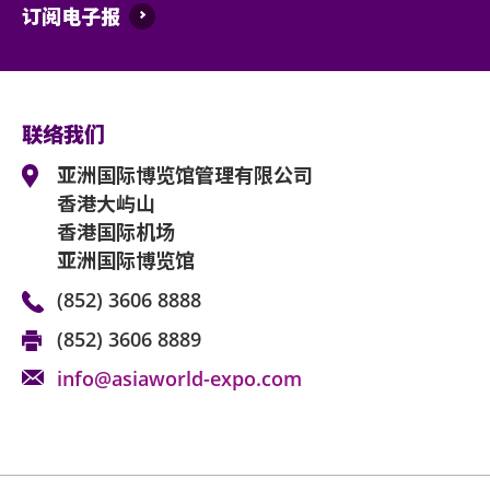
订阅电子报
持票人士同意遵守亚洲国际博览馆、主办机构
款及细则将不时更正而不作另行通知。持票人
款及细则。
亚洲国际博览馆管理有限公司作为场地提供者
联络我们
何阻碍。
亚洲国际博览馆管理有限公司
如有任何争议，亚洲国际博览馆管理有限公司
香港大屿山
香港国际机场
如中、英文本启示有任何抵触或不相符之处，
亚洲国际博览馆
(852) 3606 8888
(852) 3606 8889
info@asiaworld-expo.com