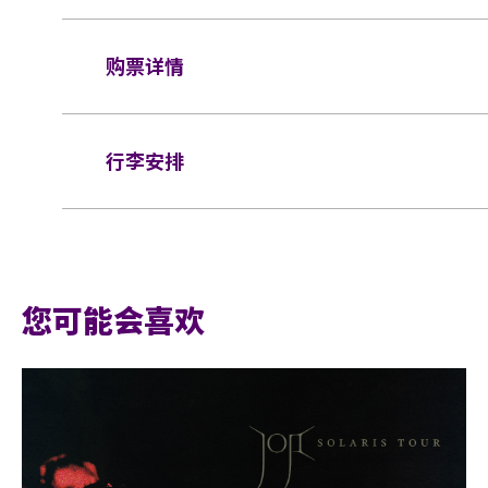
如需再次进场，请向保安人员出示入场证明和
存于行李寄存服务柜位或地下的自助储物箱。
同时持有所提及的证明方可再次入场。亚洲国
座位：
$1899 / $1599 / $999
购票详情
持有从官方票务销售点所购买的活动门票方可
经过涂改、残缺不全或复印，一概将不受理。
于亚博馆范围内使用轮椅及电动轮椅时，须
门票于
2025年1月10日（星期五）中午12时
所有门票均不设退款或作任何转让。一人一票
行李安排
任何情况下，遗失的企位或不设划位门票均不
网址：
https://kktix.com
轮椅座位门票只适用于须依赖轮椅移动的人士
座位门票时，可同时购买一张看顾人门票。入
基于安全理由，场馆范围内不准携带「自拍杆
证，持有轮椅座位门票的人士必须出示行动不
行李安排及寄存
椅使用者的任何人士持轮椅座位门票或看顾人
座位观众年龄限制：只限5岁或以上。
权拒绝该人士及其同行者入场，并且不会安排
有限公司及主办机构保留最终决定权。
亚洲国际博览馆范围内严禁吸烟。
您可能会喜欢
*行动不便的证明指「残疾人士登记证」（
不准携带外来食品及饮品进入亚洲国际博览馆
件以显示行动不便。
严禁携带玻璃瓶、不论任何物料而比空气轻的
器、喷雾类或利器等物品进入表演场内。
持票的轮椅人士若需要场馆职员协助入座，请在节
于亚洲国际博览馆范围内严禁携带及使用违禁
8000）以便预先安排。亦请轮椅人士提早到