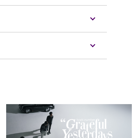
当天演唱会门票正本，以兹识别。观众必须
际博览馆有权增删及更换该权利。
进入表演场内。门票如有任何损毁、污损、
符合以下规定：
在
KKTIX
发售。
须按照主办机构设定的年龄限制凭票进场。
会获得补发。
及其看顾人使用。每位轮椅人士在购买轮椅
场时如亚博馆管理有限公司工作人员要求查
」。
便的证明*。任何非轮椅使用者或非陪同轮
门票入场，亚洲国际博览馆管理有限公司有
退款。如有任何争议，亚洲国际博览馆管理
肢体伤残类别）或其他有效的医生证明文
。
充气物体（如：气球）、任何危险品、武
目前致电亚洲国际博览馆（+852-3606
药物。
达演出场地，以便场馆职员安排顺利入座。