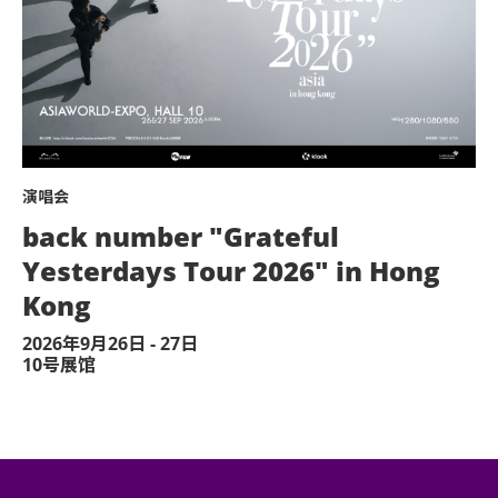
授权的商品或其他物品。
。
演唱会
：模型直升机、无人驾驶飞机）。
back number "Grateful
感到不适，或需要协助，请尽快通知现场医
Yesterdays Tour 2026" in Hong
Kong
予他人或作其他商业用途，亚洲国际博览馆
2026年9月26日 - 27日
决定权。
10号展馆
到者之进场权利将不获保证。
面同意的导盲犬外，所有人士均不得携带任