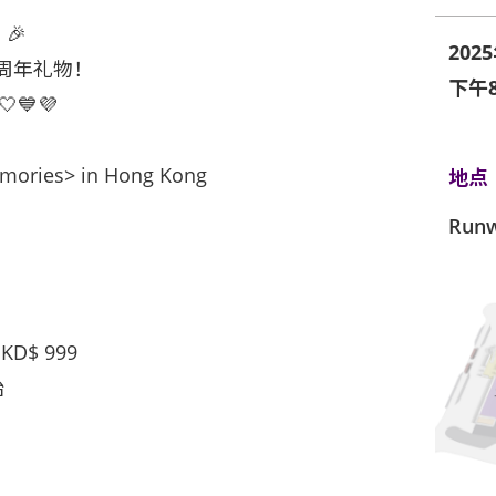
🎉
202
十周年礼物！
下午8
💙💜
emories> in Hong Kong
地点
Run
KD$ 999
始