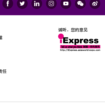
诚听．您的意见
馆
责任