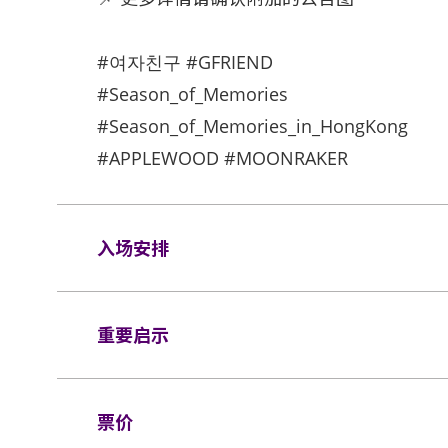
#여자친구 #GFRIEND
#Season_of_Memories
#Season_of_Memories_in_HongKong
#APPLEWOOD #MOONRAKER
入场安排
座位观众
重要启示
场馆鼓励观众尽量避免携带手提袋/背包入场
入场馆（如适用）。
表演场内不准进行未获授权的摄影及录音。观众
所有观众进场前，须进行金属探测器的安检程
X 25 X 11.5 厘米（14.5 X 10 X 4
票价
可折迭式座椅均禁止带进表演场内。不准攜帶