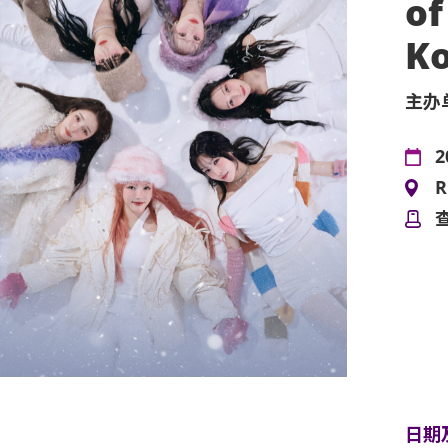
of
K
主办
2
R
日期