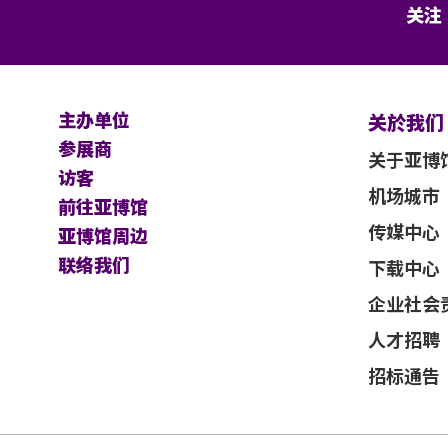
关注
及其官方票务之可适用条款及细则。各项条
士使用门票时将被视为同意及接受此各项条
不能保证参加者的视野在活动中完全不受任
主办单位
关於我们
参展商
关于亚博
访客
及主办机构保留最终决定权。
机场城市
前往亚博馆
应以英文版本为准。
传媒中心
亚博馆周边
联络我们
下载中心
企业社会
人才招聘
招标通告