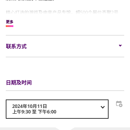
精心打造的游戏及电竞产品专馆，超500个展位齐聚2号
馆，展示游戏机及周边配件、电竞设备、VR游戏设备及家
更多
用娱乐电子产品等热销新品，全方位覆盖电竞及游戏硬件
产业链。
联系方式
现场设有新品发布会、环球资源创新大奖及游戏主题体验
区等多重活动，为买家打造一场集展示、交流、体验于一
电邮:
service@globalsources.com
体的电子产品盛宴。
电话:
(852) 8121 2000
网站:
https://www.globalsources.com/trade-fair/hongkongsh
OS_HK_TopNav
日期及时间
2024年10月11日
上午9:30 至 下午6:00