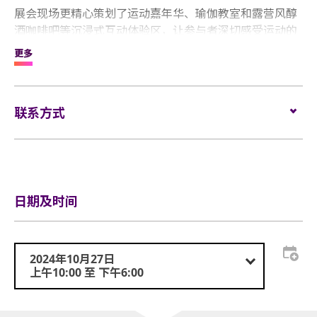
展会现场更精心策划了运动嘉年华、瑜伽教室和露营风醇
酒咖啡吧等沉浸式互动体验区，让参与者深切感受运动的
乐趣与魅力。另外还有环球智配活动，帮助买家与供应商
更多
高效对接。
联系方式
电
service@globalsources.com
邮:
电
(852) 8121 2000
话:
日期及时间
网
https://www.globalsources.com/trade-
站:
fair/hongkongshow/
sports-outdoor?source=OS_HK_TopNav
2024年10月27日
上午10:00 至 下午6:00