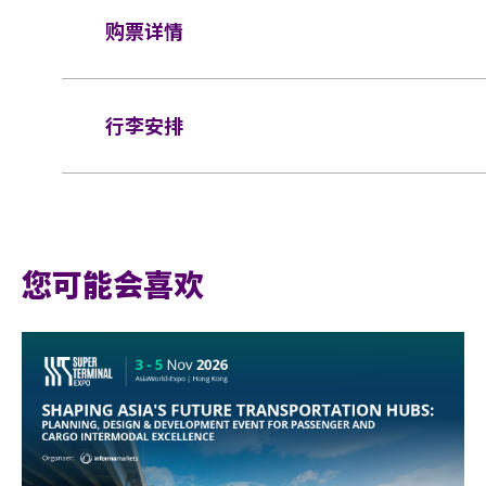
座位:
$1399/ $999/ $799
购票详情
持有从官方票务销售点所购买的活动门票方可
轮椅座位门票/ 看顾人门票: ​
$999
企位观众
经过涂改、残缺不全或复印，一概将不受理。
门票于
2023年11月8日（星期三）下午3时
在
所有门票均不设退款或作任何转让。一人一票
场馆鼓励观众尽量避免携带手提袋/背包入场
行李安排
任何情况下，遗失的企位或不设划位门票均不
网址:
www.cityline.com
入场馆 (如适用)。
基于安全理由，场馆范围内不准携带「自拍杆
所有企位观众须佩戴保安检测手带，以助场馆监
行李安排及寄存
座位观众年龄限制: 只限3岁或以上。
如需再次进场，
请于离开展馆前在出口向工作
向工作人员展示及扫描当天活动门票才可再次
企位观众年龄限制: 只限12岁或以上及身高14
您可能会喜欢
利。
亚洲国际博览馆范围内严禁吸烟。
企位区域之观众须依照打印于门票上及确认电
于每个交易完成后自动编配。
不准携带外来食品及饮品进入亚洲国际博览馆
请勿携带任何玻璃樽、 连盖及不能移除樽盖
[
详细资料
空气轻的充气物体 (如：气球)、任何危险品
:
所有饮品入场前必须去除瓶盖/盖子。
企位等候区将于演唱会开场前3小时开放(实