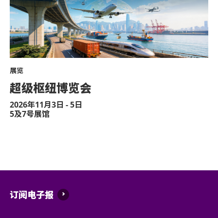
观众须在等候区内之指定票区，依其门票上
所有橫額/標誌不能大於A4尺寸。
演唱会开场前1.5小时，实际时间根据现场
于亚洲国际博览馆范围内严禁携带及使用违禁
进入演唱场馆。
于亚洲国际博览馆范围内严禁售卖或派发未获
当企位等候区之观众开始进场，其后到达之
须待所有企位等候区的观众进场后方可进场
不准站于座椅上。
展览
以上措施可能按现场实际情况而有所变更，
超级枢纽博览会
不准于楼梯及公众走廊停留。
入场安排的权利而不作另行通知。
]
2026年11月3日 - 5日
严禁携带及发放烟花、烟火、或使用激光仪器
5及7号展馆
不准携带及使用任何遥控飞行设备或玩具 (如
于亚博馆范围内使用轮椅及电动轮椅时，须符
演出可能会有强光、闪光或烟雾效果，如观众
轮椅座位门票只适用于须依赖轮椅移动的人士
疗或保安人员。
座位门票时，可同时购买一张看顾人门票。入
严禁炒卖门票。门票如已被使用或转售、分享
证，持有轮椅座位门票的人士必须出示行动不
管理有限公司及主办机构将保留取消该门票之
订阅电子报
椅使用者的任何人士持轮椅座位门票或看顾人
权拒绝该人士及其同行者入场，并且不会安排
迟到者或将被安排于适当时间方可进场。惟迟