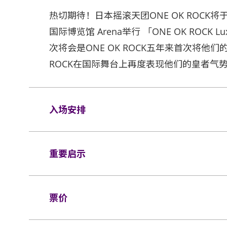
热切期待！日本摇滚天团ONE OK ROCK将于20
国际博览馆 Arena举行 「ONE OK ROCK Lux
次将会是ONE OK ROCK五年来首次将他们
ROCK在国际舞台上再度表现他们的皇者气
入场安排
座位观众
重要启示
场馆鼓励观众尽量避免携带手提袋/背包入场
入场馆 (如适用)。
表演场内不准进行未获授权的摄影及录音。观众
如需再次进场，
请于离开展馆前在出口向工作
X 30 X 20 厘米 (15 X 12 X 8吋)
票价
向工作人员展示及扫描当天活动门票才可再次
凳/可折迭式座椅均禁止带进表演场内。不准
利。
品，请寄存于行李寄存服务柜位或地下的自助