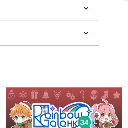
进入表演场内。门票如有任何损毁、污损、
Cityline
发售。
须按照主办机构设定的年龄限制凭票进场。
。没有手提袋/背包的观众，可经特快通道进
会获得补发。
」。
察人流及应对紧急情况 (如适用)。
人员展示及扫描当天活动门票。观众亦必须
入场。
亚洲国际博览馆有权增删及更换该权
0cm或以上。
邮内的序号依次序进场，而有关序号由系统
。
的胶水樽、铝罐及保温瓶、不论任何物料而比
、武器、喷雾类或利器等物品进入表演场内。
际时间根据现场情况而定)，企位门票的