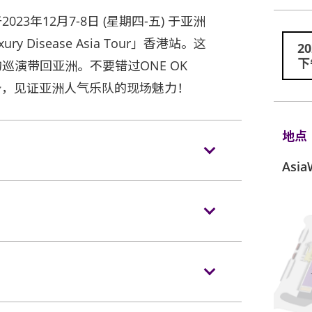
23年12月7-8日 (星期四-五) 于亚洲
ury Disease Asia Tour」香港站。这
2
下
的巡演带回亚洲。不要错过ONE OK
势，见证亚洲人气乐队的现场魅力！
地点
Asi
。没有手提袋/背包的观众，可经特快通道进
进入场馆前，须接受手提包/背包检查。38
人员展示及扫描当天活动门票。观众亦必须
 以上物品、所有专业相机、平板电脑、摄录及录音器材及矮
入场。
亚洲国际博览馆有权增删及更换该权
携带长伞进入演唱会企位区。如有上述限制物
储物箱。