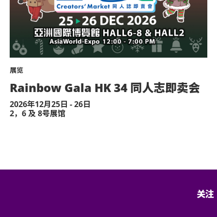
之序号顺序排队。
情况而定，企位等候区之观众可开始顺序
药物。
授权的商品或其他物品。
观众的门票序号将会作废。此等观众并
。
展览
亚洲国际博览馆管理有限公司保留修改
Rainbow Gala HK 34 同人志即卖会
2026年12月25日 - 26日
。
2，6 及 8号展馆
：模型直升机、无人驾驶飞机)。
合以下规定:
感到不适，或需要协助，请尽快通知现场医
及其看顾人使用。每位轮椅人士在购买轮椅
场时如亚博馆管理有限公司工作人员要求查
予他人或作其他商业用途，亚洲国际博览馆
便的证明*。任何非轮椅使用者或非陪同轮
决定权。
关注
门票入场，亚洲国际博览馆管理有限公司有
退款。如有任何争议，亚洲国际博览馆管理
到者之进场权利将不获保证。