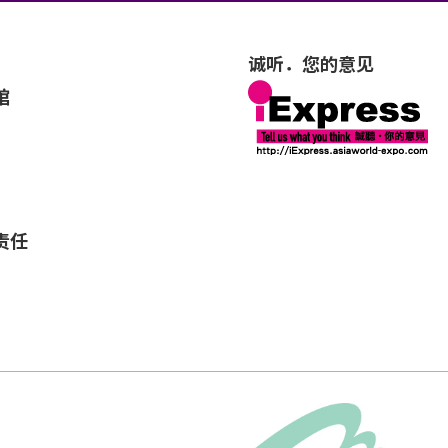
诚听．您的意见
馆
责任