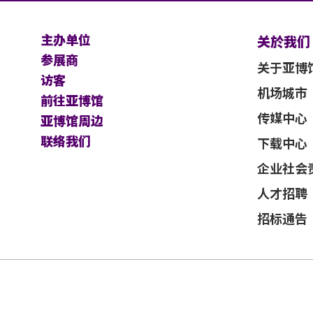
面同意的导盲犬外，所有人士均不得携带任
体伤残类别) 或其他有效的医生证明文件
主办单位
关於我们
参展商
关于亚博
及其官方票务之可适用条款及细则。各项条
访客
士使用门票时将被视为同意及接受此各项条
作人员协助入座，请在节目前致电亚洲国际
机场城市
前往亚博馆
排。亦请轮椅人士提早到达演出场地，以便场馆职员
传媒中心
亚博馆周边
员协助入座，请在节目前致电亚洲国际博览
不能保证参加者的视野在活动中完全不受任
联络我们
亦请轮椅人士提早到达演出场地，以便场馆职员安排
下载中心
企业社会
及主办机构保留最终决定权。
人才招聘
应以英文版本为准。
招标通告