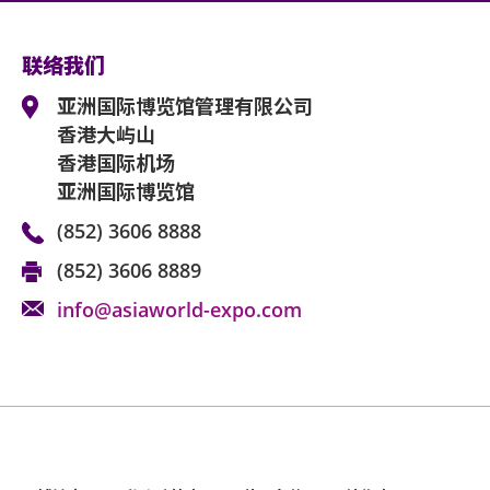
有限公司及主办机构保留最终决定权。
除获亚洲国际博览馆管理有限公司所发出之书
*行动不便的证明指「残疾人士登记证」(肢
何动物进入场馆。
联络我们
以显示行动不便。
亚洲国际博览馆管理有限公司
持票人士同意遵守亚洲国际博览馆、主办机构
香港大屿山
款及细则将不时更正而不作另行通知。持票人
持票的轮椅人士若需要亚博馆管理有限公司工
款及细则。
香港国际机场
博览馆(+852-3606 8888)以便预先安
亚洲国际博览馆
安排顺利入座。持票的轮椅人士若需要场馆职
亚洲国际博览馆管理有限公司作为场地提供者
馆(+852-3606 8888)以便预先安排。
(852) 3606 8888
何阻碍。
顺利入座。
(852) 3606 8889
如有任何争议，亚洲国际博览馆管理有限公司
info@asiaworld-expo.com
如中、英文本启示有任何抵触或不相符之处，