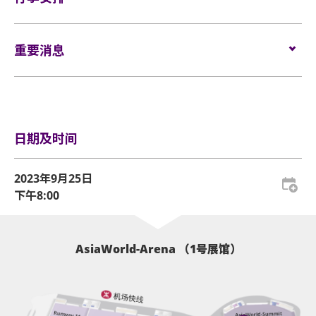
优先入场安排*
用)。
网址
:
www.hkticketing.com
电话订票热线:
（852）3128-8288 (10am-6pm)
行李安排及寄存
场馆内VIP 酒吧特快通道
所有企位观众须佩戴保安检测手带，以助场馆监察人
重要消息
流及应对紧急情况 (如适用)。
官方周边优先购买安排
如需再次进场，请于离开展馆前在出口向工作人员展
表演场内不准进行未获授权的摄影及录音。观众进入
示及扫描当天活动门票。观众亦必须向工作人员展示
场馆前，须接受手提包/背包检查。38 X 30 X 20 厘米
有关VIP升级体验的一般条款及细则
及扫描当天活动门票才可再次入场。亚洲国际博览馆
(15 X 12 X 8吋) 以上物品、所有专业相机、摄录及录音
1. *持VIP门票之人士可按主办方公布之入场安排提早到会
有权增删及更换该权利。
日期及时间
器材及矮凳/可折迭式座椅均禁止带进表演场内。不准
场等候入场。公众入场时间开始后，等候区将关闭，排队
携带长伞进入演唱会企位区。如有上述限制物品，请
序号亦同时被视为失效。
企位区域之观众须依照打印于门票上及确认电邮内的
寄存于行李寄存服务柜位或地下的自助储物箱。
2. 所有VIP 升级体验均不可转让、不可交换及不可退款。
2023年9月25日
序号依次序进场，而有关序号由系统于每个交易完成
3. 进入场馆进行活动前，可能会检查手提袋／背包。
下午8:00
后自动编配。
持有从官方票务销售点所购买的活动门票方可进入表
4. 所有礼品均不设退款或更换，未领取之礼品则被视为放
演场内。门票如有任何损毁、污损、经过涂改、残缺
弃换领。
不全或复印，一概将不受理。
5.活动详情将在接近活动演出日期于Live Nation 社交平台
AsiaWorld-Arena （1号展馆）
[
详细资料
:
上公布。
所有门票均不设退款或作任何转让。一人一票须按照
企位等候区将于演唱会开场前4小时开放(实际时间根据现
主办机构设定的年龄限制凭票进场。任何情况下，遗
场情况而定)，企位门票的观众须在等候区内之指定票区，
失的企位或不设划位门票均不会获得补发。
依其门票上之序号顺序排队。