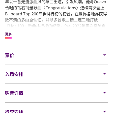
年以⼀⾸无流派曲风的单曲出道，引发风潮，他与Quavo
合唱的钻⽯销量歌曲〈Congratulations〉连续两次登上
Billboard Top 200专辑排⾏榜的榜⾸，在世界各地亦获得
数不清的多⽩⾦认证，并以多⾸歌曲接⼆连三地打破
「Hot 100」歌曲排行榜的纪录。他在2022年再次突破自
己，推出了他的第四张完整专辑《Twelve Carat
更多
Toothache》，该专辑在Top 200榜单上连续四次进入前
五名。
直⾄2023年为止，Post Malone发⾏了多首享负盛名的歌
票价
曲，包括：获格林美奖提名歌曲〈rockstar feat. 21
Savage〉、〈Sunflower feat. Swae Lee〉、〈I Fall
企位:
港币 $2,399 (VIP) / $1799 / $1099
（＋手续费）
Apart〉、〈Psycho feat. Ty Dolla $ign 〉、〈White
入场安排
Iverso〉、〈Better Now〉等等。此外，他亦举行了多个
EARLY ENTRY VIP套票 (HK$2,399) 包括:
售罄的巡回演唱会，并在2018及2019年亲自策划并举办了
超受欢迎的Posty Fest。这一切始于他在2016年发行、极
企位观众
具影响力的五白金认证首张专辑《Stoney》。他所创下的
购票详情
场馆鼓励观众尽量避免携带手提袋/背包入场。没有手
HK$1,799企位门票一张 (Block A)
纪录或许永远无法被超越，⼀代艺⼈和全球歌迷都被他的
提袋/背包的观众，可经特快通道进入场馆 (如适用)。
魅⼒所征服，Post Malone仍然⼀往直前。
VIP纪念卡牌一张
门票于
2023年7月21日（星期五）上午10时
在HK
所有观众进场前，须进行金属探测器的安检程序 (如适
Ticketing发售。
行李安排