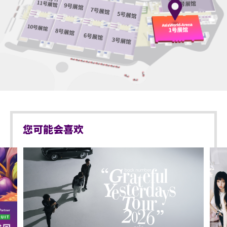
演唱会开场前1.5小时，实际时间根据现场情况而定，企位
基于安全理由，场馆范围内不准携带「自拍杆」及
等候区之观众可开始顺序进入演唱场馆。
「三脚架」。
当企位等候区之观众开始进场，其后到达之观众的门票序
企位观众年龄限制: 只限12岁或以上及身高140cm或以
号将会作废。此等观众并须待所有企位等候区的观众进场
上。
后方可进场。
以上措施可能按现场实际情况而有所变更，亚洲国际博览
亚洲国际博览馆范围内严禁吸烟。
馆管理有限公司保留修改入场安排的权利而不作另行通
知。
]
不准携带外来食品及饮品进入亚洲国际博览馆。
于亚博馆范围内使用轮椅及电动轮椅时，须符合以下规定:
所有饮品入场前必须去除瓶盖/盖子。
您可能会喜欢
轮椅座位门票只适用于须依赖轮椅移动的人士及其看
严禁携带玻璃瓶、铝罐、保温瓶、不论任何物料而比
顾人使用。每位轮椅人士在购买轮椅座位门票时，可
空气轻的充气物体 (如：气球)、任何危险品、武器、喷
同时购买一张看顾人门票。入场时如亚博馆管理有限
雾类或利器等物品进入表演场内。
公司工作人员要求查证，持有轮椅座位门票的人士必
须出示行动不便的证明*。任何非轮椅使用者或非陪同
所有横额/标志不能大于A4尺寸。
轮椅使用者的任何人士持轮椅座位门票或看顾人门票
入场，亚洲国际博览馆管理有限公司有权拒绝该人士
于亚洲国际博览馆范围内严禁携带及使用违禁药物。
及其同行者入场，并且不会安排退款。如有任何争