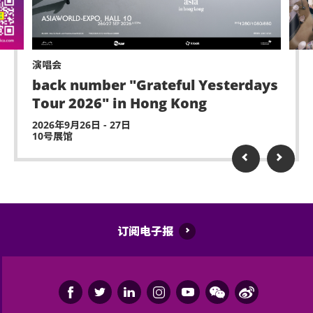
于亚洲国际博览馆范围内严禁售卖或派发未获授权的
议，亚洲国际博览馆管理有限公司及主办机构保留最
商品或其他物品。
终决定权。
*行动不便的证明指「残疾人士登记证」(肢体伤残类别) 或
严禁携带及发放烟花、烟火、或使用激光仪器。
其他有效的医生证明文件以显示行动不便。
演唱会
不准携带及使用任何遥控飞行设备或玩具 (如：模型直
back number "Grateful Yesterdays
升机、无人驾驶飞机)。
持票的轮椅人士若需要亚博馆管理有限公司工作人员
Tour 2026" in Hong Kong
协助入座，请在节目前致电亚洲国际博览馆(+852-
演出包含大量强光、闪光、烟花或烟雾效果，如观众
2026年9月26日 - 27日
3606 8888)以便预先安排。亦请轮椅人士提早到达演
10号展馆
感到不适，或需要协助，请尽快通知现场医疗或保安
出场地，以便场馆职员安排顺利入座。持票的轮椅人
人员。
士若需要场馆职员协助入座，请在节目前致电亚洲国
际博览馆(+852-3606 8888)以便预先安排。亦请轮椅
不许进行人群冲浪、坐在肩膀上、猛烈碰撞、有身体
人士提早到达演出场地，以便场馆职员安排顺利入
撞击的舞蹈或任何有攻击性行为。违规者会被邀请离
座。
场。
订阅电子报
严禁炒卖门票。门票如已被使用或转售、分享予他人
或作其他商业用途，亚洲国际博览馆管理有限公司及
主办机构将保留取消该门票之决定权。
迟到者或将被安排于适当时间方可进场。惟迟到者之