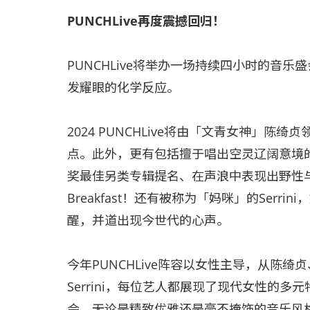
PUNCHLive再度震撼回归！
PUNCHLive将举办一场持续四小时的音
发耀眼的化学反应。
2024 PUNCHLive将由「文青女神」
点。此外，更有包括擅于唱出空灵辽阔意境的
奖最佳另类专辑提名、在声浪中表现出野性与灵
Breakfast！还有被称为「妈咪」的Serr
醒，并道出现今世代的心声。
今年PUNCHLive阵容以女性主导，从陈绮贞、岑宁
Serrini，每位艺人都展现了现代女性的
会，无论是精致优雅还是毫不掩饰的音乐风