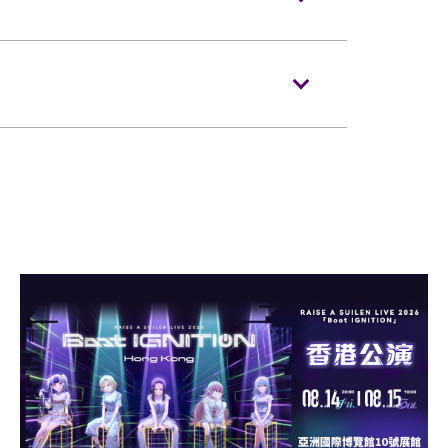
符合以下规定：
须按照主办机构设定的年龄限制凭票进场。
及其看顾人使用。每位轮椅人士在购买轮椅
会获得补发。
场时如亚博馆管理有限公司工作人员要求查
」。
便的证明*。任何非轮椅使用者或非陪同轮
门票入场，亚洲国际博览馆管理有限公司有
退款。如有任何争议，亚洲国际博览馆管理
肢体伤残类别）或其他有效的医生证明文
。
充气物体（如：气球）、任何危险品、武
在节目前致电亚洲国际博览馆（+852-
人士提早到达演出场地，以便场馆职员安排
药物。
授权的商品或其他物品。