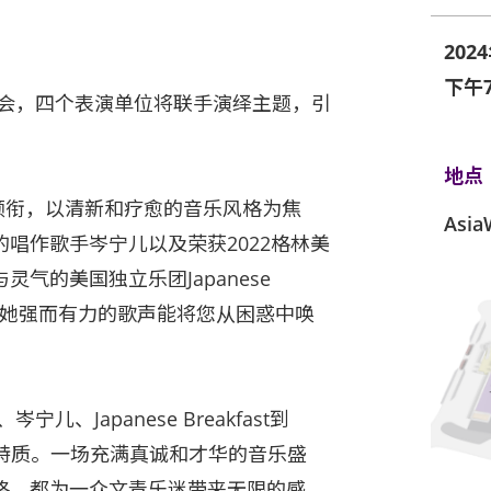
202
下午7
乐盛会，四个表演单位将联手演绎主题，引
地点
陈绮贞领衔，以清新和疗愈的音乐风格为焦
Asi
唱作歌手岑宁儿以及荣获2022格林美
气的美国独立乐团Japanese
ini，她强而有力的歌声能将您从困惑中唤
儿、Japanese Breakfast到
多元特质。一场充满真诚和才华的音乐盛
格，都为一众文青乐迷带来无限的感