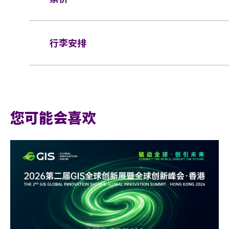
网址：
www.hkticketing.com
经过涂改、残缺不全或复印，一概将不受理。
于亚博馆范围内使用轮椅及电动轮椅时，须
座位：
$1388/ $888/ $688
所有门票均不设退款或作任何转让。一人一票
行李安排
轮椅座位门票只适用于须依赖轮椅移动的人士
任何情况下，遗失的企位或不设划位门票均不
轮椅/看顧人位置：
$1388
座位门票时，可同时购买一张看顾人门票。入
基于安全理由，场馆范围内不准携带「自拍杆
证，持有轮椅座位门票的人士必须出示行动不
行李安排及寄存
椅使用者的任何人士持轮椅座位门票或看顾人
座位观众年龄限制：只限3岁或以上。
权拒绝该人士及其同行者入场，并且不会安排
有限公司及主办机构保留最终决定权。
亚洲国际博览馆范围内严禁吸烟。
您可能会喜欢
*行动不便的证明指「残疾人士登记证」（
不准携带外来食品及饮品进入亚洲国际博览馆
件以显示行动不便。
严禁携带玻璃瓶、不论任何物料而比空气轻的
持票的轮椅人士若需要场馆职员协助入座，请
器、喷雾类或利器等物品进入表演场内。
3606 8888）以便预先安排。亦请轮椅
于亚洲国际博览馆范围内严禁携带及使用违禁
顺利入座
于亚洲国际博览馆范围内严禁售卖或派发未获
不准站于座椅上。