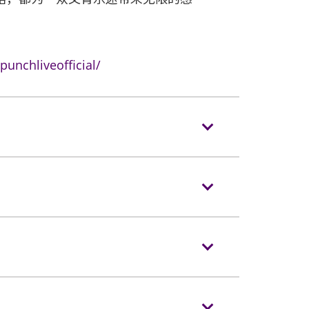
unchliveofficial/
。没有手提袋/背包的观众，可经特快通道进
进入场馆前，须接受手提包/背包检查。38
以上物品、所有专业相机、摄录及录音器材及矮凳/可折
序（如适用）。
進入演唱會。如有上述限制物品，请寄存于
当天演唱会门票正本，以兹识别。观众必须
在
HK Ticketing
发售。
际博览馆有权增删及更换该权利。
进入表演场内。门票如有任何损毁、污损、