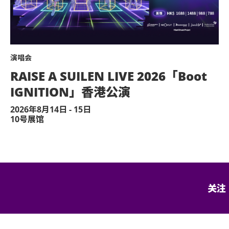
。
演唱会
：模型直升机、无人驾驶飞机）。
RAISE A SUILEN LIVE 2026「Boot
感到不适，或需要协助，请尽快通知现场医
IGNITION」香港公演
2026年8月14日 - 15日
予他人或作其他商业用途，亚洲国际博览馆
10号展馆
决定权。
到者之进场权利将不获保证。
面同意的导盲犬外，所有人士均不得携带任
关注
及其官方票务之可适用条款及细则。各项条
士使用门票时将被视为同意及接受此各项条