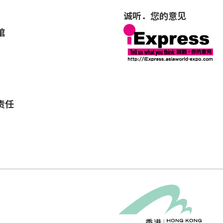
诚听．您的意见
馆
责任