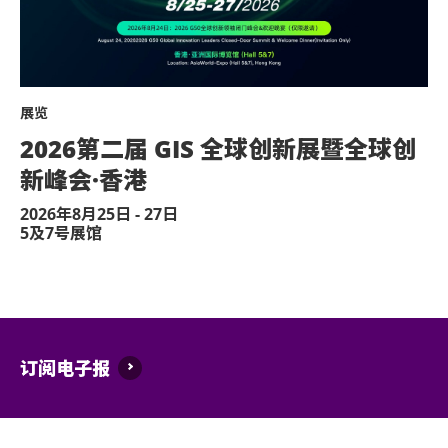
不准于楼梯及公众走廊停留。
严禁携带及发放烟花、烟火、或使用激光仪器
展览
不准携带及使用任何遥控飞行设备或玩具（如
2026第二届 GIS 全球创新展暨全球创
演出可能会有强光、闪光或烟雾效果，如观众
新峰会·香港
疗或保安人员。
2026年8月25日 - 27日
严禁炒卖门票。门票如已被使用或转售、分享
5及7号展馆
管理有限公司及主办机构将保留取消该门票之
迟到者或将被安排于适当时间方可进场。惟迟
除获亚洲国际博览馆管理有限公司所发出之书
何动物进入场馆。
订阅电子报
持票人士同意遵守亚洲国际博览馆、主办机构
款及细则将不时更正而不作另行通知。持票人