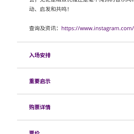
动、启发和共鸣！
查询及资讯：
https://www.instagram.com/p
入场安排
座位观众
重要启示
场馆鼓励观众尽量避免携带手提袋/背包入场
入场馆（如适用）。
表演场内不准进行未获授权的摄影及录音。观众
X 30 X 20 厘米（15 X 12 X 8吋）
购票详情
所有观众进场前，须进行金属探测器的安检程
迭式座椅均禁止带进表演场内。不准攜帶長傘
行李寄存服务柜位或地下的自助储物箱。
如需再次进场，请向保安人员出示入场证明和
门票于
2024年5月13日（星期一）上午10时
同时持有所提及的证明方可再次入场。亚洲国
票价
持有从官方票务销售点所购买的活动门票方可