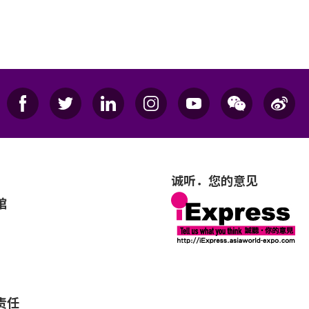
诚听．您的意见
馆
责任