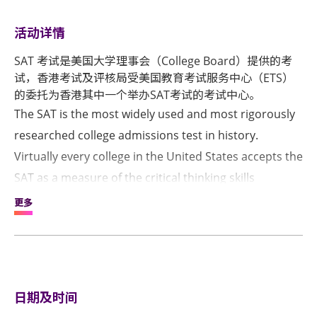
活动详情
SAT 考试是美国大学理事会（College Board）提供的考
试，香港考试及评核局受美国教育考试服务中心（ETS）
的委托为香港其中一个举办SAT考试的考试中心。
The SAT is the most widely used and most rigorously
researched college admissions test in history.
Virtually every college in the United States accepts the
SAT as a measure of the critical thinking skills
students need for academic success in college. The
更多
SAT assesses how well students analyze and solve
problems - skills learned in school that are needed in
college. The test also provides an independent
measure of a student's college readiness that is
日期及时间
standardized across all students, schools, and