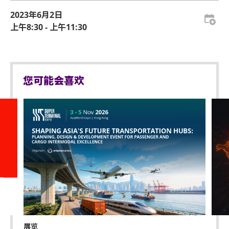
communities, providing a common and objective
2023年6月2日
scale for comparison. （节录自SAT Program Fact
上午8:30 - 上午11:30
Sheet）
您可能会喜欢
展览