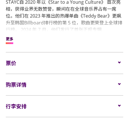
STAYC自 2020 年以《Star to a Young Culture》 首次亮
相，获得业界无数赞誉，瞬间在在全球音乐界占有一席
位。他们在 2023 年推出的热爆单曲《Teddy Bear》更飙
升至韩国Billboard排行榜的第 5 位，歌曲更荣登上全球排
行榜。 2024 年 7 月，他们发行了首张正规专辑
《Metamorphic》，这张专辑展现了各成员多才多艺的一
更多
面，专辑更在美国和全球 Spotify 的「最佳新专辑」排行
榜上首次亮相。
《STAY TUNED》巡演是STAYC的第二次巡演，他们将会
票价
到更大的演出场地和更多城市举行演出，包括在日本、澳
洲、纽西兰、泰国和新加坡的首次演出。
座位：
$1,899 (VVIP)/ $1,499 (VIP)/ $899
购票详情
轮椅/看顾人位置：
$899
门票于
2025年4月17日（星期四）下午3时
在
Cityline
发
VVIP - M&G WITH SOUNDCHECK VIP PACKAGE | HKD
售。
行李安排
1,899
网址：
www.cityline.com
行李安排及寄存