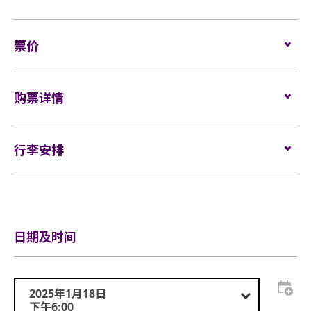
请参阅主办单位网站以了解活动最新安排：
Stray Kids World Tour <dominATE HONG KONG> – 入
票价
場須知
企位
：
$2299 (VIP)/ $1699
座位：
购票详情
$1699/ $1299/ $999/ $699
轮椅/看顾人位置：
$1699
门票于
2024年10月10日（星期四）下午3时在Cityline
发
VIP套票包括：
售。
行李安排
▹ 企位门票一张
网址：
www.cityline.com
▹ 优先入场安排
行李安排及寄存
▹ 参与演前Soundcheck活动
▹ VIP限定明信片乙套
▹ VIP纪念卡牌及挂绳
日期及时间
▹ 专属官方周边排队区
2025年1月18日
下午6:00