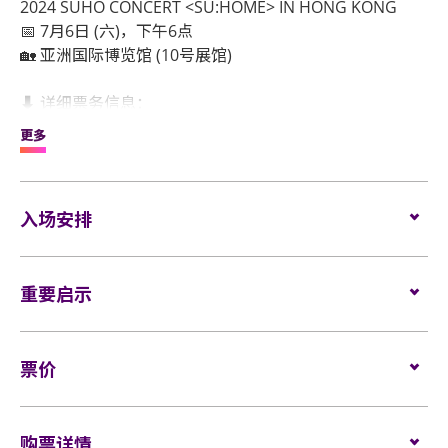
2024 SUHO CONCERT <SU:HOME> IN HONG KONG
📅 7月6日 (六)，下午6点
🏡 亚洲国际博览馆 (10号展馆)
⬇ 详细票务信息：
🎫 EXO-L Membership (GL) 优先购票：5月13日 (一)，上
更多
午11点~下午11点
🎫 公开售票：5月14日 (二)，下午2点开始
🔗 订票网站：https://kktix.com
入场安排
座位观众
重要启示
场馆鼓励观众尽量避免携带手提袋/背包入场。没有手
提袋/背包的观众，可经特快通道进入场馆（如适
用）。
表演场内不准进行未获授权的摄影及录音。观众进入
票价
场馆前，须接受手提包/背包检查。37 X 25 X 11.5 厘
所有观众进场前，须进行金属探测器的安检程序（如
米（14.5 X 10 X 4.5吋）以上物品、所有专业相机、摄
适用）。
座位：
VIP $1880/ $1680/ $980/ $680
录及录音器材及矮凳/可折迭式座椅均禁止带进表演场
购票详情
内。不准攜帶長傘進入演唱會。如有上述限制物品，