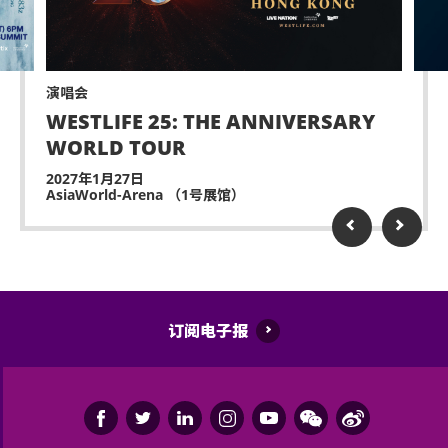
迟到者或将被安排于适当时间方可进场。惟迟到者之
进场权利将不获保证。
演唱会
除获亚洲国际博览馆管理有限公司所发出之书面同意
WESTLIFE 25: THE ANNIVERSARY
的导盲犬外，所有人士均不得携带任何动物进入场
WORLD TOUR
馆。
2027年1月27日
持票人士同意遵守亚洲国际博览馆、主办机构及其官
AsiaWorld-Arena （1号展馆）
方票务之可适用条款及细则。各项条款及细则将不时
更正而不作另行通知。持票人士使用门票时将被视为
同意及接受此各项条款及细则。
亚洲国际博览馆管理有限公司作为场地提供者不能保
证参加者的视野在活动中完全不受任何阻碍。
订阅电子报
如有任何争议，亚洲国际博览馆管理有限公司及主办
机构保留最终决定权。
如中、英文本启示有任何抵触或不相符之处，应以英