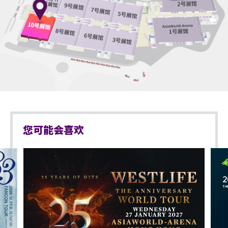
*行动不便的证明指「残疾人士登记证」（肢体伤残类
于亚洲国际博览馆范围内严禁携带及使用违禁药物。
别）或其他有效的医生证明文件以显示行动不便。
于亚洲国际博览馆范围内严禁售卖或派发未获授权的
商品或其他物品。
持票的轮椅人士若需要场馆职员协助入座，请在节目
前致电亚洲国际博览馆（+852-3606 8888）以便预先
不准站于座椅上。
安排。亦请轮椅人士提早到达演出场地，以便场馆职
员安排顺利入座。
不准于楼梯及公众走廊停留。
严禁携带及发放烟花、烟火、或使用激光仪器。
您可能会喜欢
不准携带及使用任何遥控飞行设备或玩具（如：模型
直升机、无人驾驶飞机）。
演出可能会有强光、闪光或烟雾效果，如观众感到不
适，或需要协助，请尽快通知现场医疗或保安人员。
严禁炒卖门票。门票如已被使用或转售、分享予他人
或作其他商业用途，亚洲国际博览馆管理有限公司及
主办机构将保留取消该门票之决定权。