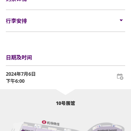
如需再次进场，请向保安人员出示入场证明和当天演
请寄存于行李寄存服务柜位或地下的自助储物箱。
唱会门票正本，以兹识别。观众必须同时持有所提及
门票于
2024年5月14日（星期二）下午2时在KKTIX
发售。
的证明方可再次入场。亚洲国际博览馆有权增删及更
持有从官方票务销售点所购买的活动门票方可进入表
网址：​
行李安排
https://kktix.com
换该权利。
演场内。门票如有任何损毁、污损、经过涂改、残缺
不全或复印，一概将不受理。
行李安排及寄存
于亚博馆范围内使用轮椅及电动轮椅时，须符合以下规
所有门票均不设退款或作任何转让。一人一票须按照
定：
主办机构设定的年龄限制凭票进场。
日期及时间
轮椅座位门票只适用于须依赖轮椅移动的人士及其看
基于安全理由，场馆范围内不准携带「自拍杆」。
顾人使用。每位轮椅人士在购买轮椅座位门票时，可
2024年7月6日
座位观众年龄限制：只限5岁或以上。
同时购买一张看顾人门票。入场时如亚博馆管理有限
下午6:00
公司工作人员要求查证，持有轮椅座位门票的人士必
亚洲国际博览馆范围内严禁吸烟。
须出示行动不便的证明*。任何非轮椅使用者或非陪同
轮椅使用者的任何人士持轮椅座位门票或看顾人门票
不准携带外来食品及饮品进入亚洲国际博览馆。
10号展馆
入场，亚洲国际博览馆管理有限公司有权拒绝该人士
及其同行者入场，并且不会安排退款。如有任何争
严禁携带玻璃瓶、不论任何物料而比空气轻的充气物
议，亚洲国际博览馆管理有限公司及主办机构保留最
体（如：气球）、任何危险品、武器、喷雾类或利器
终决定权。
等物品进入表演场内。