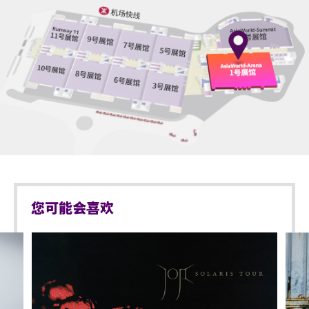
体（如：气球）、任何危险品、武器、喷雾类或利器
别）或其他有效的医生证明文件以显示行动不便。
等物品进入表演场内。
持票的轮椅人士若需要场馆职员协助入座，请在节目
于亚洲国际博览馆范围内严禁携带及使用违禁药物。
前致电亚洲国际博览馆（+852-3606 8888）以便预先
于亚洲国际博览馆范围内严禁售卖或派发未获授权的
安排。亦请轮椅人士提早到达演出场地，以便场馆职
商品或其他物品。
员安排顺利入座。
不准站于座椅上。
不准于楼梯及公众走廊停留。
严禁携带及发放烟花、烟火、或使用激光仪器。
您可能会喜欢
不准携带及使用任何遥控飞行设备或玩具（如：模型
直升机、无人驾驶飞机）。
演出可能会有强光、闪光或烟雾效果，如观众感到不
适，或需要协助，请尽快通知现场医疗或保安人员。
严禁炒卖门票。门票如已被使用或转售、分享予他人