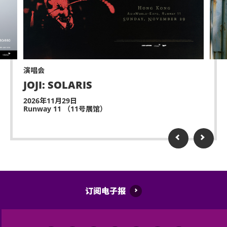
或作其他商业用途，亚洲国际博览馆管理有限公司及
主办机构将保留取消该门票之决定权。
迟到者或将被安排于适当时间方可进场。惟迟到者之
进场权利将不获保证。
演唱会
除获亚洲国际博览馆管理有限公司所发出之书面同意
JOJI: SOLARIS
的导盲犬外，所有人士均不得携带任何动物进入场
馆。
2026年11月29日
Runway 11 （11号展馆）
持票人士同意遵守亚洲国际博览馆、主办机构及其官
方票务之可适用条款及细则。各项条款及细则将不时
更正而不作另行通知。持票人士使用门票时将被视为
同意及接受此各项条款及细则。
亚洲国际博览馆管理有限公司作为场地提供者不能保
订阅电子报
证参加者的视野在活动中完全不受任何阻碍。
如有任何争议，亚洲国际博览馆管理有限公司及主办
机构保留最终决定权。