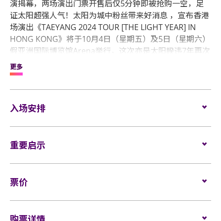
演揭幕，两场演出门票开售后仅5分钟即被抢购一空，足
证太阳超强人气！太阳为城中粉丝带来好消息 ，宣布香港
场演出《TAEYANG 2024 TOUR [THE LIGHT YEAR] IN
HONG KONG》将于10月4日（星期五）及5日（星期六）
假亚洲国际博览馆Arena举行，这次亦是太阳睽违7年再次
举办个人演唱会，势将为粉丝带来最炽热、创新的舞台，
更多
绝对值得期待！
《TAEYANG 2024 TOUR [ THE LIGHT YEAR ] IN HONG
入场安排
KONG》VIP Package粉丝福利包括「较佳位置坐位门
票」、「演前Soundcheck活动」、「VIP纪念卡牌及挂
座位观众
绳」及「官方周边VIP专属排队」。有关VIP Package粉丝
重要启示
福利的详细安排日后将于ELF ASIA及LIVE NATION
场馆鼓励观众尽量避免携带手提袋/背包入场。没有手
Instagram公布，敬请留意。
提袋/背包的观众，可经特快通道进入场馆（如适
用）。
表演场内不准进行未获授权的摄影及录音。观众进入
ELF ASIA及LIVE NATION （ HK ）为是次活动的主办机
票价
场馆前，须接受手提包/背包检查。38 X 30 X 20 厘米
所有观众进场前，须进行金属探测器的安检程序（如
构。
（15 X 12 X 8吋）以上物品、所有专业相机、摄录及
适用）。
ELF ASIA Instagram:
www.instagram.com/elfasia/
座位：
$1999 (VIP Package)/ $1499/ $999/ $799
录音器材及矮凳/可折迭式座椅均禁止带进表演场内。
ELF ASIA Facebook:
www.facebook.com/elfasia/
购票详情
不准攜帶長傘進入演唱會。如有上述限制物品，请寄