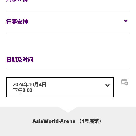
如需再次进场，请向保安人员出示入场证明和当天演
存于行李寄存服务柜位或地下的自助储物箱。
唱会门票正本，以兹识别。观众必须同时持有所提及
LIVE NATION (HK) Instagram:
门票于
2024年9月3日（星期二）中午12时在Cityline
发
的证明方可再次入场。亚洲国际博览馆有权增删及更
持有从官方票务销售点所购买的活动门票方可进入表
www.instagram.com/livenationhk/
售。
行李安排
换该权利。
演场内。门票如有任何损毁、污损、经过涂改、残缺
LIVE NATION (HK) Facebook:
网址：
www.cityline.com
不全或复印，一概将不受理。
www.facebook.com/livenationhk/
于亚博馆范围内使用轮椅及电动轮椅时，须符合以下规
行李安排及寄存
定：
加场门票于
2024年9月10日（星期二）下午3时在Cityline
所有门票均不设退款或作任何转让。一人一票须按照
主办单位有权更改节目票价、观众数目及节目内容。
发售。
主办机构设定的年龄限制凭票进场。任何情况下，遗
网址：
www.cityline.com
轮椅座位门票只适用于须依赖轮椅移动的人士及其看
日期及时间
失的门票均不会获得补发。
顾人使用。每位轮椅人士在购买轮椅座位门票时，可
同时购买一张看顾人门票。入场时如亚博馆管理有限
基于安全理由，场馆范围内不准携带「自拍杆」。
公司工作人员要求查证，持有轮椅座位门票的人士必
2024年10月4日
座位观众年龄限制：只限3岁或以上。
须出示行动不便的证明*。任何非轮椅使用者或非陪同
下午8:00
轮椅使用者的任何人士持轮椅座位门票或看顾人门票
3岁以下恕不招待。3-12岁观众必须由成人陪同。亚洲
入场，亚洲国际博览馆管理有限公司有权拒绝该人士
国际博览馆范围内严禁吸烟。
及其同行者入场，并且不会安排退款。如有任何争
议，亚洲国际博览馆管理有限公司及主办机构保留最
不准携带外来食品及饮品进入亚洲国际博览馆。
AsiaWorld-Arena （1号展馆）
终决定权。
严禁携带玻璃瓶、不论任何物料而比空气轻的充气物
*行动不便的证明指「残疾人士登记证」（肢体伤残类