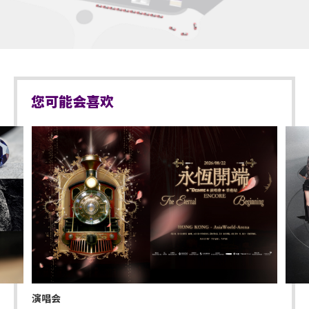
商品或其他物品。
出场地，以便场馆职员安排顺利入座。持票的轮椅人
士若需要场馆职员协助入座，请在节目前致电亚洲国
不准站于座椅上。
际博览馆(+852-3606 8888)以便预先安排。亦请轮椅
人士提早到达演出场地，以便场馆职员安排顺利入
不准于楼梯及公众走廊停留。
座。
严禁携带及发放烟花、烟火、或使用激光仪器。
您可能会喜欢
不准携带及使用任何遥控飞行设备或玩具 (如：模型直
升机、无人驾驶飞机)。
演出可能会有强光、闪光或烟雾效果，如观众感到不
适，或需要协助，请尽快通知现场医疗或保安人员。
严禁炒卖门票。门票如已被使用或转售、分享予他人
或作其他商业用途，亚洲国际博览馆管理有限公司及
主办机构将保留取消该门票之决定权。
迟到者或将被安排于适当时间方可进场。惟迟到者之
进场权利将不获保证。
演唱会