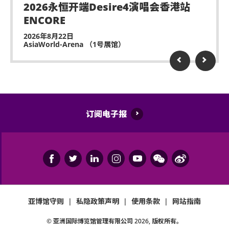
2026永恒开端Desire4演唱会香港站
除获亚洲国际博览馆管理有限公司所发出之书面同意
ENCORE
的导盲犬外，所有人士均不得携带任何动物进入场
馆。
2026年8月22日
AsiaWorld-Arena （1号展馆）
持票人士同意遵守亚洲国际博览馆、主办机构及其官
方票务之可适用条款及细则。各项条款及细则将不时
更正而不作另行通知。持票人士使用门票时将被视为
同意及接受此各项条款及细则。
亚洲国际博览馆管理有限公司作为场地提供者不能保
订阅电子报
证参加者的视野在活动中完全不受任何阻碍。
如有任何争议，亚洲国际博览馆管理有限公司及主办
机构保留最终决定权。
如中、英文本启示有任何抵触或不相符之处，应以英
文版本为准。
亚博馆守则
|
私隐政策声明
|
使用条款
|
网站指南
© 亚洲国际博览馆管理有限公司
2026
, 版权所有。