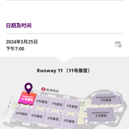
不全或复印，一概将不受理。
于亚博馆范围内使用轮椅及电动轮椅时，须符合以下规定:
电话订票热线:
（852）3128-8288 (10am-6pm)
行李安排及寄存
所有门票均不设退款或作任何转让。一人一票须按照
轮椅座位门票只适用于须依赖轮椅移动的人士及其看
主办机构设定的年龄限制凭票进场。任何情况下，遗
顾人使用。每位轮椅人士在购买轮椅座位门票时，可
日期及时间
失的企位或不设划位门票均不会获得补发。
同时购买一张看顾人门票。入场时如亚博馆管理有限
公司工作人员要求查证，持有轮椅座位门票的人士必
基于安全理由，场馆范围内不准携带「自拍杆」。
2024年5月25日
须出示行动不便的证明*。任何非轮椅使用者或非陪同
下午7:00
座位观众年龄限制: 只限3岁或以上。
轮椅使用者的任何人士持轮椅座位门票或看顾人门票
入场，亚洲国际博览馆管理有限公司有权拒绝该人士
亚洲国际博览馆范围内严禁吸烟。
及其同行者入场，并且不会安排退款。如有任何争
Runway 11 （11号展馆）
议，亚洲国际博览馆管理有限公司及主办机构保留最
不准携带外来食品及饮品进入亚洲国际博览馆。
终决定权。
严禁携带玻璃瓶、不论任何物料而比空气轻的充气物
*行动不便的证明指「残疾人士登记证」(肢体伤残类别) 或
体 (如：气球)、任何危险品、武器、喷雾类或利器等物
其他有效的医生证明文件以显示行动不便。
品进入表演场内。
持票的轮椅人士若需要亚博馆管理有限公司工作人员
于亚洲国际博览馆范围内严禁携带及使用违禁药物。
协助入座，请在节目前致电亚洲国际博览馆(+852-
于亚洲国际博览馆范围内严禁售卖或派发未获授权的
3606 8888)以便预先安排。亦请轮椅人士提早到达演