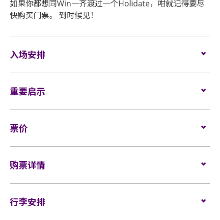
如果你都想同Win一齐渡过一个Holidate，咁就记得要尽
快购买门票。 到时候见！
入场安排
座位观众
重要启示
场馆鼓励观众尽量避免携带手提袋/背包入场。没有手
提袋/背包的观众，可经特快通道进入场馆 (如适用)。
表演场内不准进行未获授权的摄影及录音。观众进入
所有观众进场前，须进行金属探测器的安检程序 (如适
票价
场馆前，须接受手提包/背包检查。38 X 30 X 20 厘米
用)。
(15 X 12 X 8吋) 以上物品、所有专业相机、摄录及录音
座位:
$1880/ $1280/ $1080/ $880/ $680
器材及矮凳/可折迭式座椅均禁止带进表演场内。不准
如需再次进场，请向保安人员出示入场证明和当天演
轮椅/看顧人位置:
购票详情
$1280
攜帶長傘進入演唱會。如有上述限制物品，请寄存于
唱会门票正本，以兹识别。观众必须同时持有所提及
行李寄存服务柜位或地下的自助储物箱。
的证明方可再次入场。亚洲国际博览馆有权增删及更
门票于
2024年4月3日（星期三）上午10时
在
HK
换该权利。
持有从官方票务销售点所购买的活动门票方可进入表
Ticketing
行李安排
发售。
演场内。门票如有任何损毁、污损、经过涂改、残缺
网址:
www.hkticketing.com